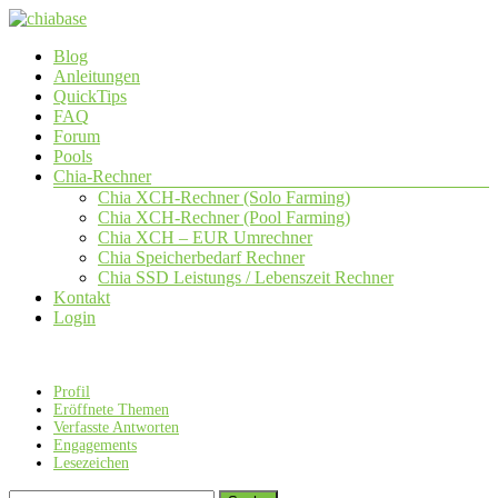
Zum
Inhalt
Menü
Blog
springen
chiabase
Anleitungen
QuickTips
CHIA
FAQ
Info-
Forum
und
Pools
Community
Chia-Rechner
Seite
Chia XCH-Rechner (Solo Farming)
Chia XCH-Rechner (Pool Farming)
Chia XCH – EUR Umrechner
Chia Speicherbedarf Rechner
Chia SSD Leistungs / Lebenszeit Rechner
Kontakt
Login
Profil
Eröffnete Themen
Verfasste Antworten
Engagements
Lesezeichen