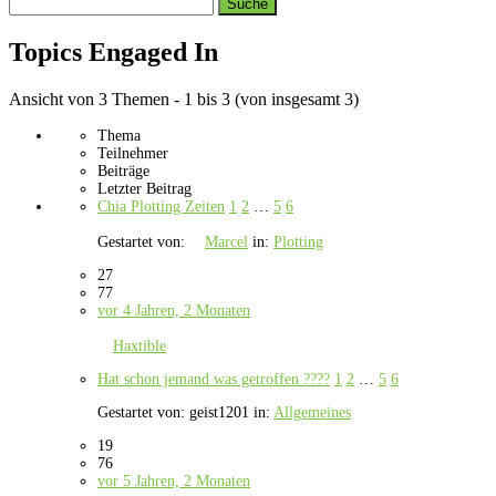
Search
topics:
Topics Engaged In
Ansicht von 3 Themen - 1 bis 3 (von insgesamt 3)
Thema
Teilnehmer
Beiträge
Letzter Beitrag
Chia Plotting Zeiten
1
2
…
5
6
Gestartet von:
Marcel
in:
Plotting
27
77
vor 4 Jahren, 2 Monaten
Haxtible
Hat schon jemand was getroffen ????
1
2
…
5
6
Gestartet von:
geist1201
in:
Allgemeines
19
76
vor 5 Jahren, 2 Monaten