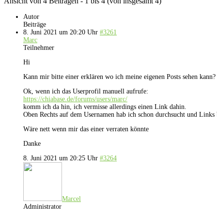
Ansicht von 4 Beiträgen - 1 bis 4 (von insgesamt 4)
Autor
Beiträge
8. Juni 2021 um 20:20 Uhr
#3261
Marc
Teilnehmer
Hi
Kann mir bitte einer erklären wo ich meine eigenen Posts sehen kann?
Ok, wenn ich das Userprofil manuell aufrufe:
https://chiabase.de/forums/users/marc/
komm ich da hin, ich vermisse allerdings einen Link dahin.
Oben Rechts auf dem Usernamen hab ich schon durchsucht und Links
Wäre nett wenn mir das einer verraten könnte
Danke
8. Juni 2021 um 20:25 Uhr
#3264
Marcel
Administrator