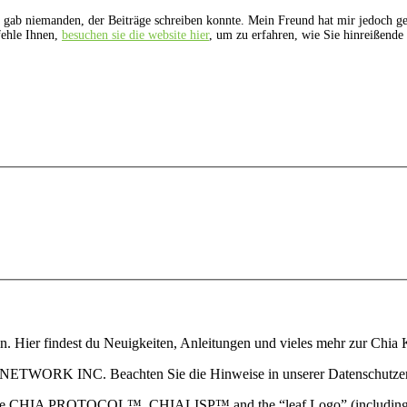
 gab niemanden, der Beiträge schreiben konnte. Mein Freund hat mir jedoch ger
fehle Ihnen,
besuchen sie die website hier
, um zu erfahren, wie Sie hinreißende
.
ain. Hier findest du Neuigkeiten, Anleitungen und vieles mehr zur Ch
 NETWORK INC. Beachten Sie die Hinweise in unserer Datenschutzerk
TOCOL™, CHIALISP™ and the “leaf Logo” (including the leaf log