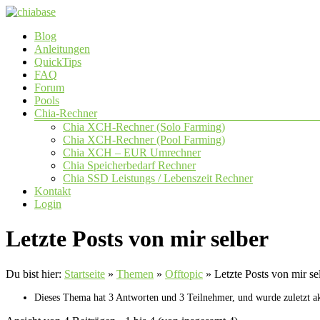
Zum
Inhalt
Menü
Blog
springen
chiabase
Anleitungen
QuickTips
CHIA
FAQ
Info-
Forum
und
Pools
Community
Chia-Rechner
Seite
Chia XCH-Rechner (Solo Farming)
Chia XCH-Rechner (Pool Farming)
Chia XCH – EUR Umrechner
Chia Speicherbedarf Rechner
Chia SSD Leistungs / Lebenszeit Rechner
Kontakt
Login
Letzte Posts von mir selber
Du bist hier:
Startseite
»
Themen
»
Offtopic
»
Letzte Posts von mir se
Dieses Thema hat 3 Antworten und 3 Teilnehmer, und wurde zuletzt ak