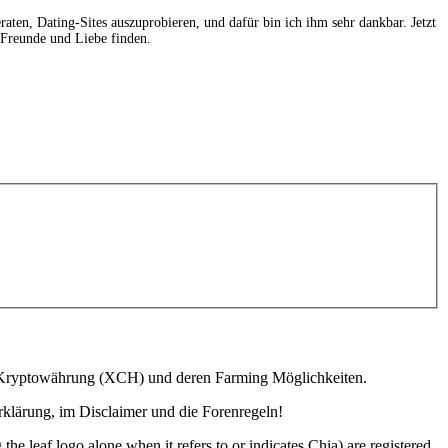
aten, Dating-Sites auszuprobieren, und dafür bin ich ihm sehr dankbar. Jetzt
 Freunde und Liebe finden.
ia Kryptowährung (XCH) und deren Farming Möglichkeiten.
lärung, im Disclaimer und die Forenregeln!
o alone when it refers to or indicates Chia) are registered