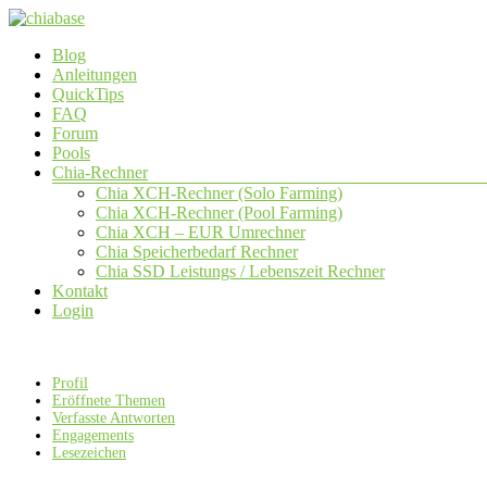
Zum
Inhalt
Menü
Blog
springen
chiabase
Anleitungen
QuickTips
CHIA
FAQ
Info-
Forum
und
Pools
Community
Chia-Rechner
Seite
Chia XCH-Rechner (Solo Farming)
Chia XCH-Rechner (Pool Farming)
Chia XCH – EUR Umrechner
Chia Speicherbedarf Rechner
Chia SSD Leistungs / Lebenszeit Rechner
Kontakt
Login
Profil
Eröffnete Themen
Verfasste Antworten
Engagements
Lesezeichen