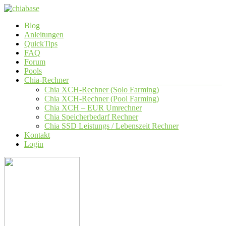
Zum
Inhalt
Menü
Blog
springen
chiabase
Anleitungen
QuickTips
CHIA
FAQ
Info-
Forum
und
Pools
Community
Chia-Rechner
Seite
Chia XCH-Rechner (Solo Farming)
Chia XCH-Rechner (Pool Farming)
Chia XCH – EUR Umrechner
Chia Speicherbedarf Rechner
Chia SSD Leistungs / Lebenszeit Rechner
Kontakt
Login