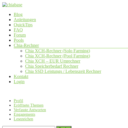
Zum
Inhalt
Menü
Blog
springen
chiabase
Anleitungen
QuickTips
CHIA
FAQ
Info-
Forum
und
Pools
Community
Chia-Rechner
Seite
Chia XCH-Rechner (Solo Farming)
Chia XCH-Rechner (Pool Farming)
Chia XCH – EUR Umrechner
Chia Speicherbedarf Rechner
Chia SSD Leistungs / Lebenszeit Rechner
Kontakt
Login
Profil
Eröffnete Themen
Verfasste Antworten
Engagements
Lesezeichen