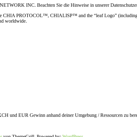
 NETWORK INC. Beachten Sie die Hinweise in unserer Datenschutzerk
TOCOL™, CHIALISP™ and the “leaf Logo” (including the leaf log
and worldwide.
en XCH und EUR Gewinn anhand deiner Umgebung / Ressourcen zu berec
s
von ThemeGrill. Powered by:
WordPress
.