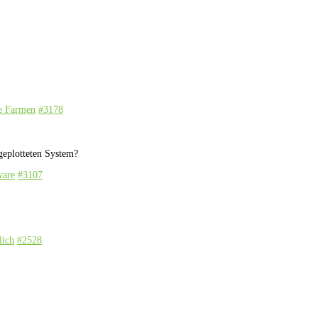
ne Farmen
#3178
geplotteten System?
ware
#3107
lich
#2528