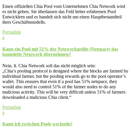
Einen offiziellen Chia Pool vom Unternehmen Chia Network wird
es nicht geben. Sie überlassen das Feld lieber erfahrenen Pool
Entwicklern und es handelt sich nicht um einen Hauptbestandteil
ihres Geschäftsmodells.
Permalink
a
Kann ein Pool mit 51% der Netzwerkgröße (Netspace) das
komplette Netzwerk übernehmen?
Nein, lt. Chia Network soll das nicht möglich sein:
„Chia’s pooling protocol is designed where the blocks are farmed by
individual farmer, but the pooling rewards go to the pool operator’s
wallet. This ensures that even if a pool has 51% netspace, they
would also need to control 51% of the farmer nodes to do any
malicious activity. This will be very difficult unless 51% of farmers
downloaded a malicious Chia client.“
Permalink
a
Kann ich zwischen Pools wechseln?