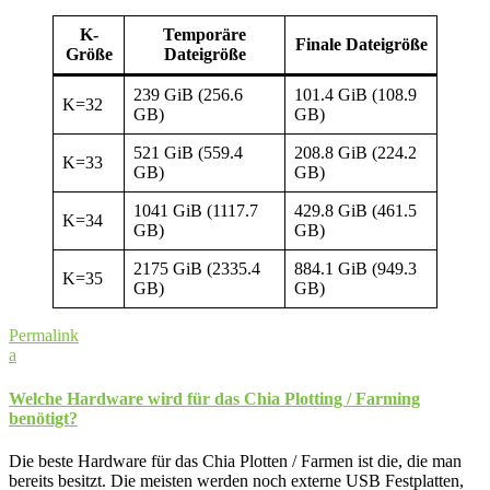
K-
Temporäre
Finale Dateigröße
Größe
Dateigröße
239 GiB (256.6
101.4 GiB (108.9
K=32
GB)
GB)
521 GiB (559.4
208.8 GiB (224.2
K=33
GB)
GB)
1041 GiB (1117.7
429.8 GiB (461.5
K=34
GB)
GB)
2175 GiB (2335.4
884.1 GiB (949.3
K=35
GB)
GB)
Permalink
a
Welche Hardware wird für das Chia Plotting / Farming
benötigt?
Die beste Hardware für das Chia Plotten / Farmen ist die, die man
bereits besitzt. Die meisten werden noch externe USB Festplatten,