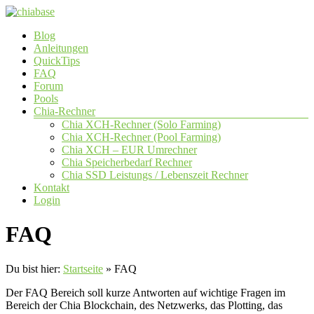
Zum
Inhalt
Menü
Blog
springen
chiabase
Anleitungen
QuickTips
CHIA
FAQ
Info-
Forum
und
Pools
Community
Chia-Rechner
Seite
Chia XCH-Rechner (Solo Farming)
Chia XCH-Rechner (Pool Farming)
Chia XCH – EUR Umrechner
Chia Speicherbedarf Rechner
Chia SSD Leistungs / Lebenszeit Rechner
Kontakt
Login
FAQ
Du bist hier:
Startseite
»
FAQ
Der FAQ Bereich soll kurze Antworten auf wichtige Fragen im
Bereich der Chia Blockchain, des Netzwerks, das Plotting, das