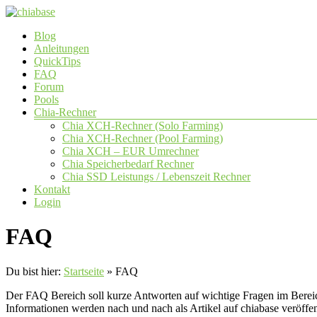
Zum
Inhalt
Menü
Blog
springen
chiabase
Anleitungen
QuickTips
CHIA
FAQ
Info-
Forum
und
Pools
Community
Chia-Rechner
Seite
Chia XCH-Rechner (Solo Farming)
Chia XCH-Rechner (Pool Farming)
Chia XCH – EUR Umrechner
Chia Speicherbedarf Rechner
Chia SSD Leistungs / Lebenszeit Rechner
Kontakt
Login
FAQ
Du bist hier:
Startseite
»
FAQ
Der FAQ Bereich soll kurze Antworten auf wichtige Fragen im Bereic
Informationen werden nach und nach als Artikel auf chiabase veröf