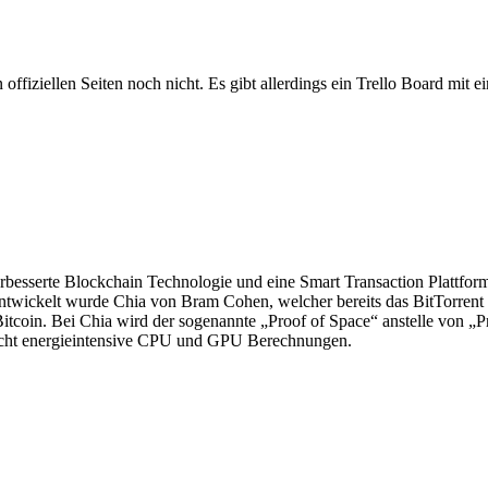
ffiziellen Seiten noch nicht. Es gibt allerdings ein Trello Board mit e
esserte Blockchain Technologie und eine Smart Transaction Plattform 
wickelt wurde Chia von Bram Cohen, welcher bereits das BitTorrent N
coin. Bei Chia wird der sogenannte „Proof of Space“ anstelle von „Pr
 nicht energieintensive CPU und GPU Berechnungen.