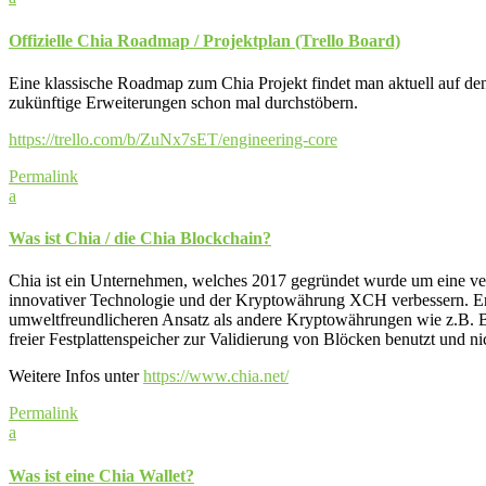
Offizielle Chia Roadmap / Projektplan (Trello Board)
Eine klassische Roadmap zum Chia Projekt findet man aktuell auf den o
zukünftige Erweiterungen schon mal durchstöbern.
https://trello.com/b/ZuNx7sET/engineering-core
Permalink
a
Was ist Chia / die Chia Blockchain?
Chia ist ein Unternehmen, welches 2017 gegründet wurde um eine verb
innovativer Technologie und der Kryptowährung XCH verbessern. Ent
umweltfreundlicheren Ansatz als andere Kryptowährungen wie z.B. Bit
freier Festplattenspeicher zur Validierung von Blöcken benutzt und
Weitere Infos unter
https://www.chia.net/
Permalink
a
Was ist eine Chia Wallet?