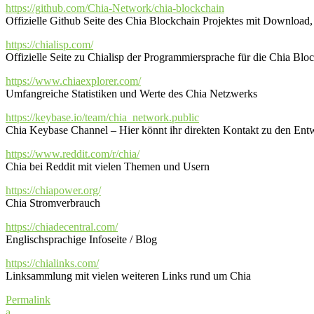
https://github.com/Chia-Network/chia-blockchain
Offizielle Github Seite des Chia Blockchain Projektes mit Downloa
https://chialisp.com/
Offizielle Seite zu Chialisp der Programmiersprache für die Chia Blo
https://www.chiaexplorer.com/
Umfangreiche Statistiken und Werte des Chia Netzwerks
https://keybase.io/team/chia_network.public
Chia Keybase Channel – Hier könnt ihr direkten Kontakt zu den Ent
https://www.reddit.com/r/chia/
Chia bei Reddit mit vielen Themen und Usern
https://chiapower.org/
Chia Stromverbrauch
https://chiadecentral.com/
Englischsprachige Infoseite / Blog
https://chialinks.com/
Linksammlung mit vielen weiteren Links rund um Chia
Permalink
a