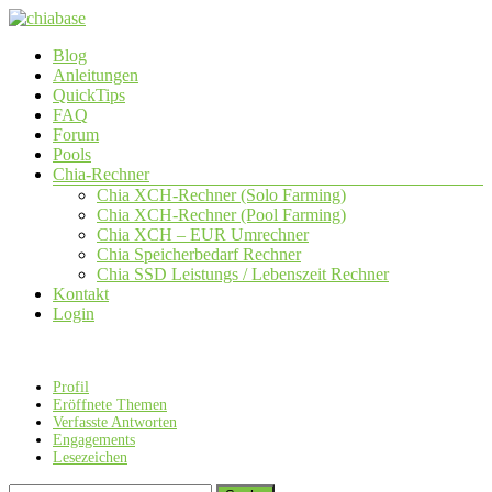
Zum
Inhalt
Menü
Blog
springen
chiabase
Anleitungen
QuickTips
CHIA
FAQ
Info-
Forum
und
Pools
Community
Chia-Rechner
Seite
Chia XCH-Rechner (Solo Farming)
Chia XCH-Rechner (Pool Farming)
Chia XCH – EUR Umrechner
Chia Speicherbedarf Rechner
Chia SSD Leistungs / Lebenszeit Rechner
Kontakt
Login
Profil
Eröffnete Themen
Verfasste Antworten
Engagements
Lesezeichen