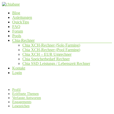
Zum
Inhalt
Menü
Blog
springen
chiabase
Anleitungen
QuickTips
CHIA
FAQ
Info-
Forum
und
Pools
Community
Chia-Rechner
Seite
Chia XCH-Rechner (Solo Farming)
Chia XCH-Rechner (Pool Farming)
Chia XCH – EUR Umrechner
Chia Speicherbedarf Rechner
Chia SSD Leistungs / Lebenszeit Rechner
Kontakt
Login
Profil
Eröffnete Themen
Verfasste Antworten
Engagements
Lesezeichen