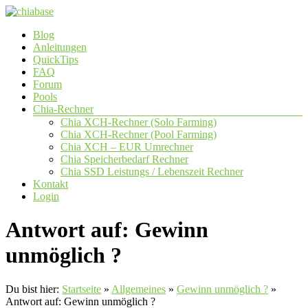
Zum
Inhalt
Menü
Blog
springen
chiabase
Anleitungen
QuickTips
CHIA
FAQ
Info-
Forum
und
Pools
Community
Chia-Rechner
Seite
Chia XCH-Rechner (Solo Farming)
Chia XCH-Rechner (Pool Farming)
Chia XCH – EUR Umrechner
Chia Speicherbedarf Rechner
Chia SSD Leistungs / Lebenszeit Rechner
Kontakt
Login
Antwort auf: Gewinn
unmöglich ?
Du bist hier:
Startseite
»
Allgemeines
»
Gewinn unmöglich ?
»
Antwort auf: Gewinn unmöglich ?