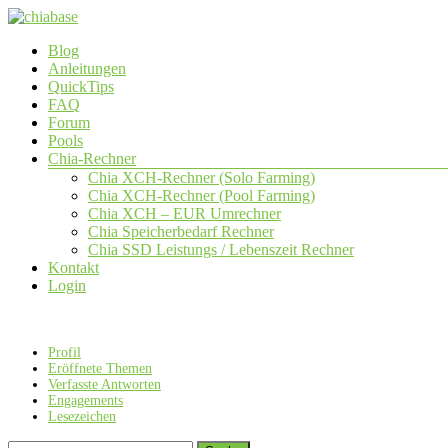
Zum
Inhalt
Menü
Blog
springen
chiabase
Anleitungen
QuickTips
CHIA
FAQ
Info-
Forum
und
Pools
Community
Chia-Rechner
Seite
Chia XCH-Rechner (Solo Farming)
Chia XCH-Rechner (Pool Farming)
Chia XCH – EUR Umrechner
Chia Speicherbedarf Rechner
Chia SSD Leistungs / Lebenszeit Rechner
Kontakt
Login
Profil
Eröffnete Themen
Verfasste Antworten
Engagements
Lesezeichen