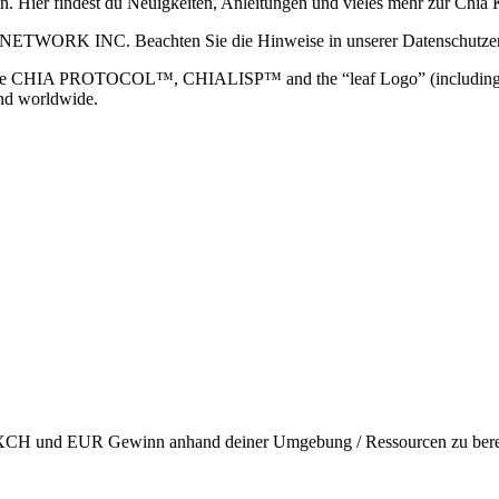
ain. Hier findest du Neuigkeiten, Anleitungen und vieles mehr zur Ch
 NETWORK INC. Beachten Sie die Hinweise in unserer Datenschutzerk
TOCOL™, CHIALISP™ and the “leaf Logo” (including the leaf log
and worldwide.
en XCH und EUR Gewinn anhand deiner Umgebung / Ressourcen zu berec