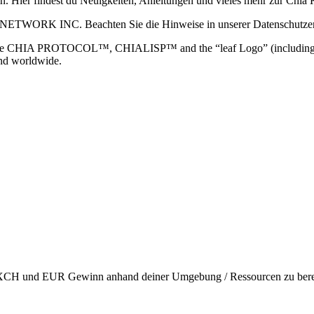
ain. Hier findest du Neuigkeiten, Anleitungen und vieles mehr zur Ch
 NETWORK INC. Beachten Sie die Hinweise in unserer Datenschutzerk
TOCOL™, CHIALISP™ and the “leaf Logo” (including the leaf log
and worldwide.
en XCH und EUR Gewinn anhand deiner Umgebung / Ressourcen zu berec