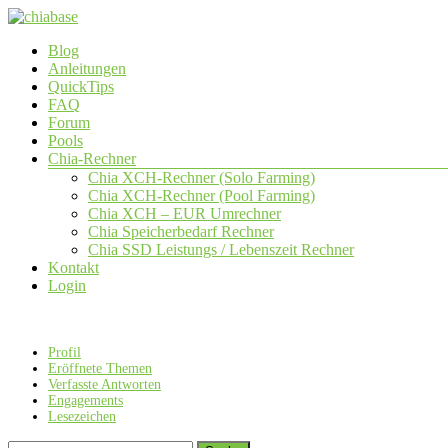
Zum
Inhalt
Menü
Blog
springen
chiabase
Anleitungen
QuickTips
CHIA
FAQ
Info-
Forum
und
Pools
Community
Chia-Rechner
Seite
Chia XCH-Rechner (Solo Farming)
Chia XCH-Rechner (Pool Farming)
Chia XCH – EUR Umrechner
Chia Speicherbedarf Rechner
Chia SSD Leistungs / Lebenszeit Rechner
Kontakt
Login
Profil
Eröffnete Themen
Verfasste Antworten
Engagements
Lesezeichen