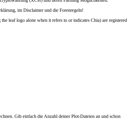
ia Kryptowährung (XCH) und deren Farming Möglichkeiten.
lärung, im Disclaimer und die Forenregeln!
o alone when it refers to or indicates Chia) are registered
hnen. Gib einfach die Anzahl deiner Plot-Dateien an und schon