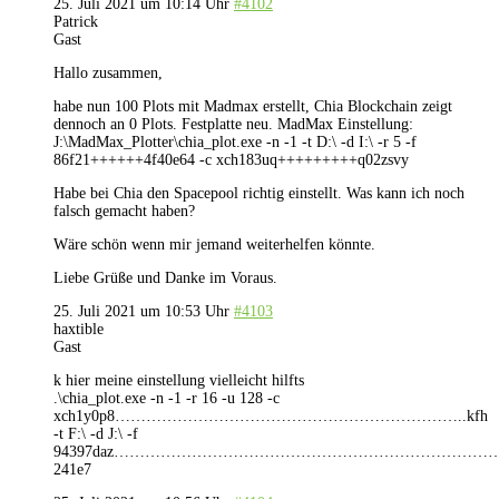
25. Juli 2021 um 10:14 Uhr
#4102
Patrick
Gast
Hallo zusammen,
habe nun 100 Plots mit Madmax erstellt, Chia Blockchain zeigt
dennoch an 0 Plots. Festplatte neu. MadMax Einstellung:
J:\MadMax_Plotter\chia_plot.exe -n -1 -t D:\ -d I:\ -r 5 -f
86f21++++++4f40e64 -c xch183uq+++++++++q02zsvy
Habe bei Chia den Spacepool richtig einstellt. Was kann ich noch
falsch gemacht haben?
Wäre schön wenn mir jemand weiterhelfen könnte.
Liebe Grüße und Danke im Voraus.
25. Juli 2021 um 10:53 Uhr
#4103
haxtible
Gast
k hier meine einstellung vielleicht hilfts
.\chia_plot.exe -n -1 -r 16 -u 128 -c
xch1y0p8…………………………………………………………..kfh
-t F:\ -d J:\ -f
94397daz………………………………………………………………
241e7