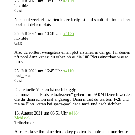
25. Juli 2021 um 10:56 Uhr
#4104
haxtible
Gast
Nur pool wechseln warten bis er fertig ist und somit bist im anderen
pool mit deinen plots
25. Juli 2021 um 10:58 Uhr
#4105
haxtible
Gast
Also du solltest wenigstens einen plot erstellen in der gui für deinen
nft pool dann kannst du sehen ob er die 100 Plots einordnet was er
muss.
25. Juli 2021 um 16:45 Uhr
#4110
lord_icon
Gast
Die aktuelle Version ist noch buggig.
Du musst auf „Plots aktualisieren“ gehen. Im FARM Bereich werden
die dir dann schon mal angezeigt. Dann musst du warten. 1-2h und
meine Plots waren bei space-pool dann nach und nach sichtbar.
16. August 2021 um 06:51 Uhr
#4184
Mehlsack
Teilnehmer
Also ich lasse ihn ohne den -p key plotten. bei mir steht nur der -c