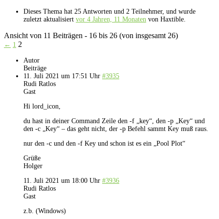
Dieses Thema hat 25 Antworten und 2 Teilnehmer, und wurde
zuletzt aktualisiert
vor 4 Jahren, 11 Monaten
von
Haxtible
.
Ansicht von 11 Beiträgen - 16 bis 26 (von insgesamt 26)
2
←
1
Autor
Beiträge
11. Juli 2021 um 17:51 Uhr
#3935
Rudi Ratlos
Gast
Hi lord_icon,
du hast in deiner Command Zeile den -f „key“, den -p „Key“ und
den -c „Key“ – das geht nicht, der -p Befehl sammt Key muß raus.
nur den -c und den -f Key und schon ist es ein „Pool Plot“
Grüße
Holger
11. Juli 2021 um 18:00 Uhr
#3936
Rudi Ratlos
Gast
z.b. (Windows)