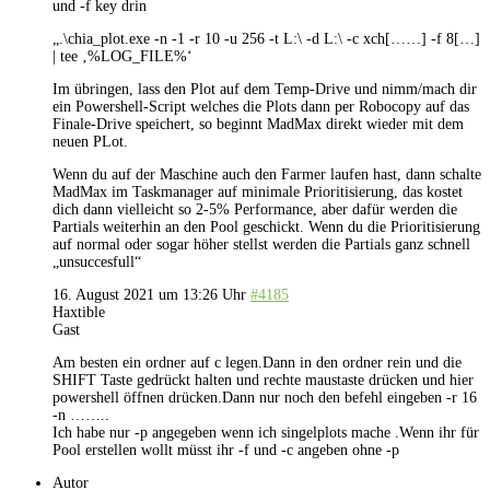
und -f key drin
„.\chia_plot.exe -n -1 -r 10 -u 256 -t L:\ -d L:\ -c xch[……] -f 8[…]
| tee ‚%LOG_FILE%‘
Im übringen, lass den Plot auf dem Temp-Drive und nimm/mach dir
ein Powershell-Script welches die Plots dann per Robocopy auf das
Finale-Drive speichert, so beginnt MadMax direkt wieder mit dem
neuen PLot.
Wenn du auf der Maschine auch den Farmer laufen hast, dann schalte
MadMax im Taskmanager auf minimale Prioritisierung, das kostet
dich dann vielleicht so 2-5% Performance, aber dafür werden die
Partials weiterhin an den Pool geschickt. Wenn du die Prioritisierung
auf normal oder sogar höher stellst werden die Partials ganz schnell
„unsuccesfull“
16. August 2021 um 13:26 Uhr
#4185
Haxtible
Gast
Am besten ein ordner auf c legen.Dann in den ordner rein und die
SHIFT Taste gedrückt halten und rechte maustaste drücken und hier
powershell öffnen drücken.Dann nur noch den befehl eingeben -r 16
-n ……..
Ich habe nur -p angegeben wenn ich singelplots mache .Wenn ihr für
Pool erstellen wollt müsst ihr -f und -c angeben ohne -p
Autor