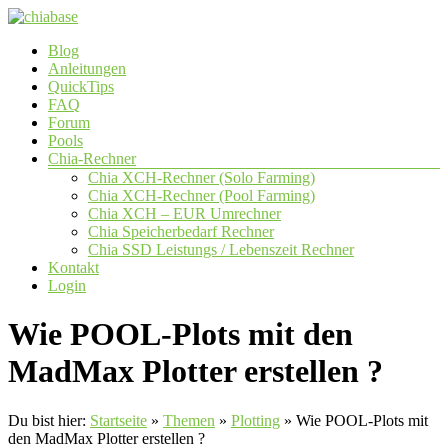
Zum
Inhalt
Menü
Blog
springen
chiabase
Anleitungen
QuickTips
CHIA
FAQ
Info-
Forum
und
Pools
Community
Chia-Rechner
Seite
Chia XCH-Rechner (Solo Farming)
Chia XCH-Rechner (Pool Farming)
Chia XCH – EUR Umrechner
Chia Speicherbedarf Rechner
Chia SSD Leistungs / Lebenszeit Rechner
Kontakt
Login
Wie POOL-Plots mit den
MadMax Plotter erstellen ?
Du bist hier:
Startseite
»
Themen
»
Plotting
»
Wie POOL-Plots mit
den MadMax Plotter erstellen ?