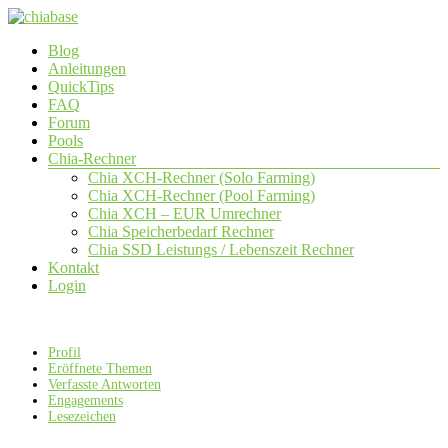
Zum
Inhalt
Menü
Blog
springen
chiabase
Anleitungen
QuickTips
CHIA
FAQ
Info-
Forum
und
Pools
Community
Chia-Rechner
Seite
Chia XCH-Rechner (Solo Farming)
Chia XCH-Rechner (Pool Farming)
Chia XCH – EUR Umrechner
Chia Speicherbedarf Rechner
Chia SSD Leistungs / Lebenszeit Rechner
Kontakt
Login
Profil
Eröffnete Themen
Verfasste Antworten
Engagements
Lesezeichen