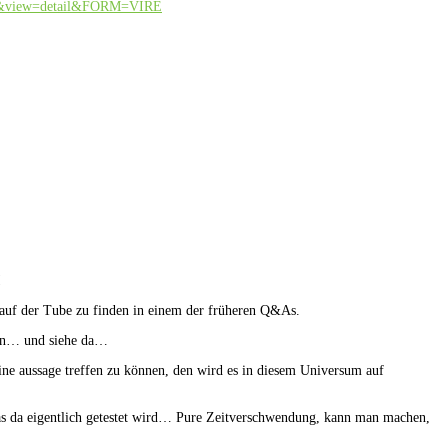
59&view=detail&FORM=VIRE
!
st auf der Tube zu finden in einem der früheren Q&As.
sten… und siehe da…
ine aussage treffen zu können, den wird es in diesem Universum auf
 was da eigentlich getestet wird… Pure Zeitverschwendung, kann man machen,