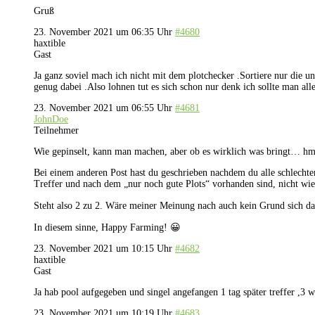
Gruß
23. November 2021 um 06:35 Uhr
#4680
haxtible
Gast
Ja ganz soviel mach ich nicht mit dem plotchecker .Sortiere nur die u
genug dabei .Also lohnen tut es sich schon nur denk ich sollte man alle
23. November 2021 um 06:55 Uhr
#4681
JohnDoe
Teilnehmer
Wie gepinselt, kann man machen, aber ob es wirklich was bringt… hm. F
Bei einem anderen Post hast du geschrieben nachdem du alle schlechten 
Treffer und nach dem „nur noch gute Plots“ vorhanden sind, nicht wie
Steht also 2 zu 2. Wäre meiner Meinung nach auch kein Grund sich dar
In diesem sinne, Happy Farming! 😀
23. November 2021 um 10:15 Uhr
#4682
haxtible
Gast
Ja hab pool aufgegeben und singel angefangen 1 tag später treffer ,3 w
23. November 2021 um 10:19 Uhr
#4683