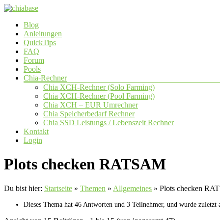
Zum
Inhalt
Menü
Blog
springen
chiabase
Anleitungen
QuickTips
CHIA
FAQ
Info-
Forum
und
Pools
Community
Chia-Rechner
Seite
Chia XCH-Rechner (Solo Farming)
Chia XCH-Rechner (Pool Farming)
Chia XCH – EUR Umrechner
Chia Speicherbedarf Rechner
Chia SSD Leistungs / Lebenszeit Rechner
Kontakt
Login
Plots checken RATSAM
Du bist hier:
Startseite
»
Themen
»
Allgemeines
»
Plots checken R
Dieses Thema hat 46 Antworten und 3 Teilnehmer, und wurde zuletzt a