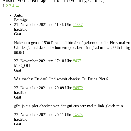
Ansicht von 15 Beiträgen - 1 bis 15 (von insgesamt 47)
1
2
3
4
→
Autor
Beiträge
21. November 2021 um 11:46 Uhr
#4557
haxtible
Gast
Habe nun genau 1500 Plots und bin drauf gekommen die Plots mal zu che
Challenge,und da sind schon einige dabei .Bin grad mit ca 50 tb fert
lasse !
22. November 2021 um 17:18 Uhr
#4671
MaC_OH
Gast
Wie machst Du das? Und womit checkst Du Deine Plots?
22. November 2021 um 20:09 Uhr
#4672
haxtible
Gast
gibt ja ein plot checker von der gui aus setz mal n link gleich rein
22. November 2021 um 20:11 Uhr
#4673
haxtible
Gast