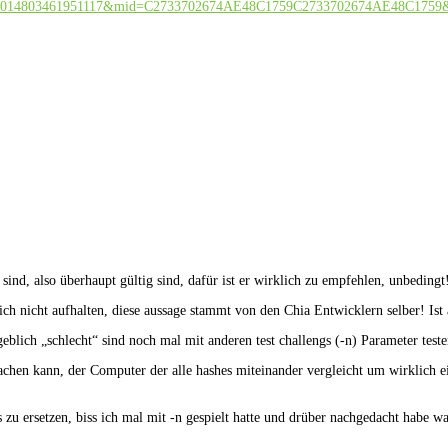
cid=608014803461951117&mid=C2733702674AE48C1759C2733702674AE48C17
sind, also überhaupt gültig sind, dafür ist er wirklich zu empfehlen, unbedingt
sich nicht aufhalten, diese aussage stammt von den Chia Entwicklern selber! I
ngeblich „schlecht“ sind noch mal mit anderen test challengs (-n) Parameter te
chen kann, der Computer der alle hashes miteinander vergleicht um wirklich e
s zu ersetzen, biss ich mal mit -n gespielt hatte und drüber nachgedacht habe