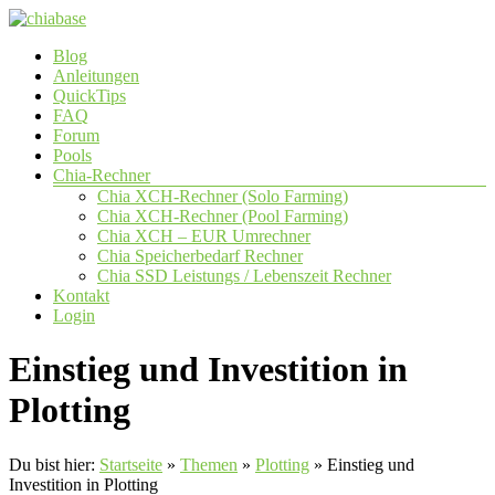
Zum
Inhalt
Menü
Blog
springen
chiabase
Anleitungen
QuickTips
CHIA
FAQ
Info-
Forum
und
Pools
Community
Chia-Rechner
Seite
Chia XCH-Rechner (Solo Farming)
Chia XCH-Rechner (Pool Farming)
Chia XCH – EUR Umrechner
Chia Speicherbedarf Rechner
Chia SSD Leistungs / Lebenszeit Rechner
Kontakt
Login
Einstieg und Investition in
Plotting
Du bist hier:
Startseite
»
Themen
»
Plotting
»
Einstieg und
Investition in Plotting