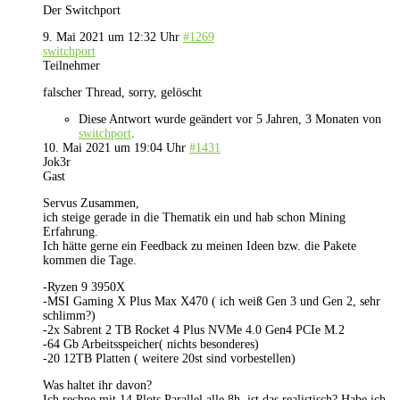
Der Switchport
9. Mai 2021 um 12:32 Uhr
#1269
switchport
Teilnehmer
falscher Thread, sorry, gelöscht
Diese Antwort wurde geändert vor 5 Jahren, 3 Monaten von
switchport
.
10. Mai 2021 um 19:04 Uhr
#1431
Jok3r
Gast
Servus Zusammen,
ich steige gerade in die Thematik ein und hab schon Mining
Erfahrung.
Ich hätte gerne ein Feedback zu meinen Ideen bzw. die Pakete
kommen die Tage.
-Ryzen 9 3950X
-MSI Gaming X Plus Max X470 ( ich weiß Gen 3 und Gen 2, sehr
schlimm?)
-2x Sabrent 2 TB Rocket 4 Plus NVMe 4.0 Gen4 PCIe M.2
-64 Gb Arbeitsspeicher( nichts besonderes)
-20 12TB Platten ( weitere 20st sind vorbestellen)
Was haltet ihr davon?
Ich rechne mit 14 Plots Parallel alle 8h, ist das realistisch? Habe ich