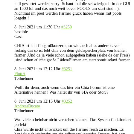
null gestartet werden sorry .Schaut mal die schwierigkeit in der GUI
an 1500 lol und das noch weit bevor POOLS am start sind :-).
Nichtmal im pool werden Farmer glück haben wenns mit pools
losgeht !
8. Juni 2021 um 11:30 Uhr
#3250
haxtible
Gast
CHIA ist halt für großkonzerne so wie auch alles andere davor
,solang das so ist lebt chia von dem geld\speicherplatz von kleinen
farmer .Und da ja viele schon aufgegeben haben (siehe da der Preis)
,sind schon etliche große Läden\Firmen am start somit selavi farmer.
8. Juni 2021 um 12:12 Uhr
#3251
PlottA
Teilnehmer
Wollt ihr denn, auch wenn das hier ein Chia Forum ist eine
Alternative nennen? Was haltet ihr von SIA oder StorJ?
8. Juni 2021 um 12:13 Uhr
#3252
AndreasDucato
Teilnehmer
Was viele scheinbar nicht verstehen können: Das System funktioniert
perfekt!
Chia wurde nicht entwickelt um die Farmer reich zu machen. Es