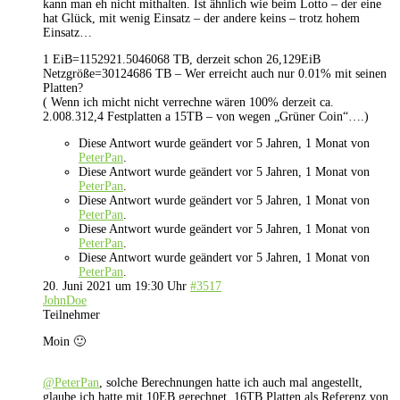
kann man eh nicht mithalten. Ist ähnlich wie beim Lotto – der eine
hat Glück, mit wenig Einsatz – der andere keins – trotz hohem
Einsatz…
1 EiB=1152921.5046068 TB, derzeit schon 26,129EiB
Netzgröße=30124686 TB – Wer erreicht auch nur 0.01% mit seinen
Platten?
( Wenn ich micht nicht verrechne wären 100% derzeit ca.
2.008.312,4 Festplatten a 15TB – von wegen „Grüner Coin“….)
Diese Antwort wurde geändert vor 5 Jahren, 1 Monat von
PeterPan
.
Diese Antwort wurde geändert vor 5 Jahren, 1 Monat von
PeterPan
.
Diese Antwort wurde geändert vor 5 Jahren, 1 Monat von
PeterPan
.
Diese Antwort wurde geändert vor 5 Jahren, 1 Monat von
PeterPan
.
Diese Antwort wurde geändert vor 5 Jahren, 1 Monat von
PeterPan
.
20. Juni 2021 um 19:30 Uhr
#3517
JohnDoe
Teilnehmer
Moin 🙂
@PeterPan
, solche Berechnungen hatte ich auch mal angestellt,
glaube ich hatte mit 10EB gerechnet, 16TB Platten als Referenz von