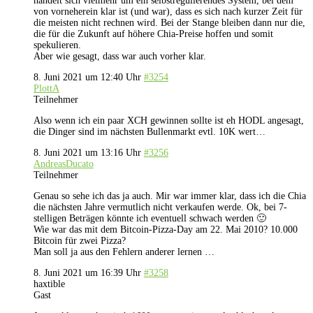
handelt sich vielmehr um ein selbstregulierendes System, bei dem
von vorneherein klar ist (und war), dass es sich nach kurzer Zeit für
die meisten nicht rechnen wird. Bei der Stange bleiben dann nur die,
die für die Zukunft auf höhere Chia-Preise hoffen und somit
spekulieren.
Aber wie gesagt, dass war auch vorher klar.
8. Juni 2021 um 12:40 Uhr
#3254
PlottA
Teilnehmer
Also wenn ich ein paar XCH gewinnen sollte ist eh HODL angesagt,
die Dinger sind im nächsten Bullenmarkt evtl. 10K wert…
8. Juni 2021 um 13:16 Uhr
#3256
AndreasDucato
Teilnehmer
Genau so sehe ich das ja auch. Mir war immer klar, dass ich die Chia
die nächsten Jahre vermutlich nicht verkaufen werde. Ok, bei 7-
stelligen Beträgen könnte ich eventuell schwach werden 🙂
Wie war das mit dem Bitcoin-Pizza-Day am 22. Mai 2010? 10.000
Bitcoin für zwei Pizza?
Man soll ja aus den Fehlern anderer lernen …
8. Juni 2021 um 16:39 Uhr
#3258
haxtible
Gast