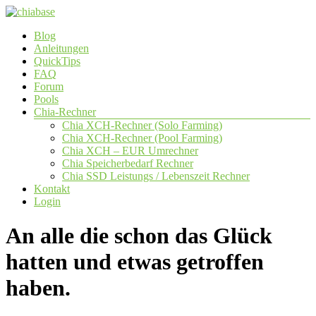
Zum
Inhalt
Menü
Blog
springen
chiabase
Anleitungen
QuickTips
CHIA
FAQ
Info-
Forum
und
Pools
Community
Chia-Rechner
Seite
Chia XCH-Rechner (Solo Farming)
Chia XCH-Rechner (Pool Farming)
Chia XCH – EUR Umrechner
Chia Speicherbedarf Rechner
Chia SSD Leistungs / Lebenszeit Rechner
Kontakt
Login
An alle die schon das Glück
hatten und etwas getroffen
haben.