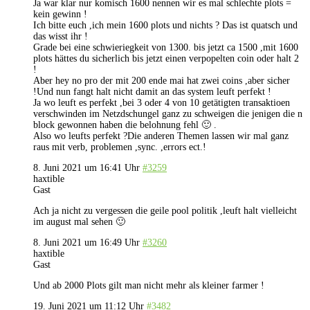
Ja war klar nur komisch 1600 nennen wir es mal schlechte plots =
kein gewinn !
Ich bitte euch ,ich mein 1600 plots und nichts ? Das ist quatsch und
das wisst ihr !
Grade bei eine schwieriegkeit von 1300. bis jetzt ca 1500 ,mit 1600
plots hättes du sicherlich bis jetzt einen verpopelten coin oder halt 2
!
Aber hey no pro der mit 200 ende mai hat zwei coins ,aber sicher
!Und nun fangt halt nicht damit an das system leuft perfekt !
Ja wo leuft es perfekt ,bei 3 oder 4 von 10 getätigten transaktioen
verschwinden im Netzdschungel ganz zu schweigen die jenigen die n
block gewonnen haben die belohnung fehl 🙂 .
Also wo leufts perfekt ?Die anderen Themen lassen wir mal ganz
raus mit verb, problemen ,sync. ,errors ect.!
8. Juni 2021 um 16:41 Uhr
#3259
haxtible
Gast
Ach ja nicht zu vergessen die geile pool politik ,leuft halt vielleicht
im august mal sehen 🙂
8. Juni 2021 um 16:49 Uhr
#3260
haxtible
Gast
Und ab 2000 Plots gilt man nicht mehr als kleiner farmer !
19. Juni 2021 um 11:12 Uhr
#3482