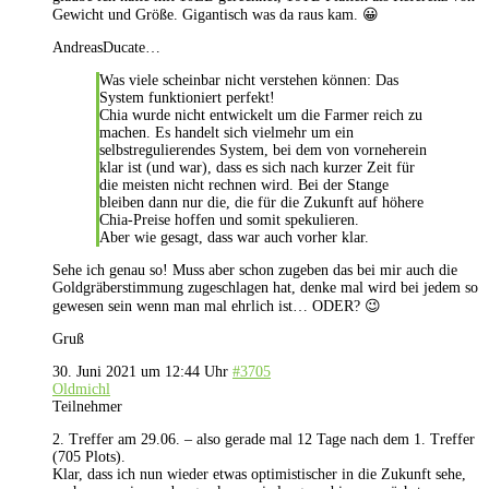
Gewicht und Größe. Gigantisch was da raus kam. 😀
AndreasDucate…
Was viele scheinbar nicht verstehen können: Das
System funktioniert perfekt!
Chia wurde nicht entwickelt um die Farmer reich zu
machen. Es handelt sich vielmehr um ein
selbstregulierendes System, bei dem von vorneherein
klar ist (und war), dass es sich nach kurzer Zeit für
die meisten nicht rechnen wird. Bei der Stange
bleiben dann nur die, die für die Zukunft auf höhere
Chia-Preise hoffen und somit spekulieren.
Aber wie gesagt, dass war auch vorher klar.
Sehe ich genau so! Muss aber schon zugeben das bei mir auch die
Goldgräberstimmung zugeschlagen hat, denke mal wird bei jedem so
gewesen sein wenn man mal ehrlich ist… ODER? 😉
Gruß
30. Juni 2021 um 12:44 Uhr
#3705
Oldmichl
Teilnehmer
2. Treffer am 29.06. – also gerade mal 12 Tage nach dem 1. Treffer
(705 Plots).
Klar, dass ich nun wieder etwas optimistischer in die Zukunft sehe,