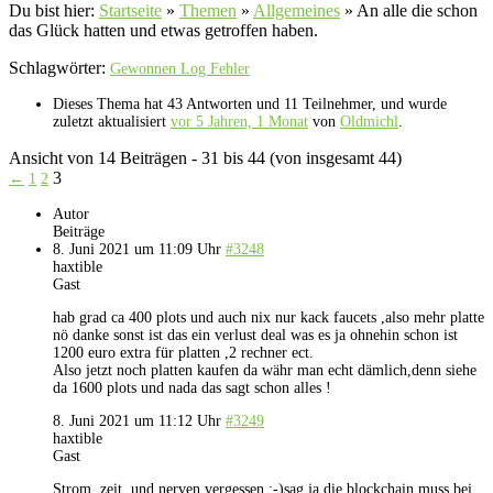
Du bist hier:
Startseite
»
Themen
»
Allgemeines
»
An alle die schon
das Glück hatten und etwas getroffen haben.
Schlagwörter:
Gewonnen Log Fehler
Dieses Thema hat 43 Antworten und 11 Teilnehmer, und wurde
zuletzt aktualisiert
vor 5 Jahren, 1 Monat
von
Oldmichl
.
Ansicht von 14 Beiträgen - 31 bis 44 (von insgesamt 44)
3
←
1
2
Autor
Beiträge
8. Juni 2021 um 11:09 Uhr
#3248
haxtible
Gast
hab grad ca 400 plots und auch nix nur kack faucets ,also mehr platte
nö danke sonst ist das ein verlust deal was es ja ohnehin schon ist
1200 euro extra für platten ,2 rechner ect.
Also jetzt noch platten kaufen da währ man echt dämlich,denn siehe
da 1600 plots und nada das sagt schon alles !
8. Juni 2021 um 11:12 Uhr
#3249
haxtible
Gast
Strom ,zeit ,und nerven vergessen :-)sag ja die blockchain muss bei