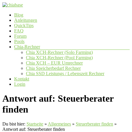
Zum
Inhalt
Menü
Blog
springen
chiabase
Anleitungen
QuickTips
CHIA
FAQ
Info-
Forum
und
Pools
Community
Chia-Rechner
Seite
Chia XCH-Rechner (Solo Farming)
Chia XCH-Rechner (Pool Farming)
Chia XCH – EUR Umrechner
Chia Speicherbedarf Rechner
Chia SSD Leistungs / Lebenszeit Rechner
Kontakt
Login
Antwort auf: Steuerberater
finden
Du bist hier:
Startseite
»
Allgemeines
»
Steuerberater finden
»
Antwort auf: Steuerberater finden