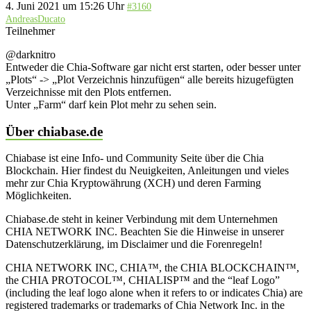
4. Juni 2021 um 15:26 Uhr
#3160
AndreasDucato
Teilnehmer
@darknitro
Entweder die Chia-Software gar nicht erst starten, oder besser unter
„Plots“ -> „Plot Verzeichnis hinzufügen“ alle bereits hizugefügten
Verzeichnisse mit den Plots entfernen.
Unter „Farm“ darf kein Plot mehr zu sehen sein.
Über chiabase.de
Chiabase ist eine Info- und Community Seite über die Chia
Blockchain. Hier findest du Neuigkeiten, Anleitungen und vieles
mehr zur Chia Kryptowährung (XCH) und deren Farming
Möglichkeiten.
Chiabase.de steht in keiner Verbindung mit dem Unternehmen
CHIA NETWORK INC. Beachten Sie die Hinweise in unserer
Datenschutzerklärung, im Disclaimer und die Forenregeln!
CHIA NETWORK INC, CHIA™, the CHIA BLOCKCHAIN™,
the CHIA PROTOCOL™, CHIALISP™ and the “leaf Logo”
(including the leaf logo alone when it refers to or indicates Chia) are
registered trademarks or trademarks of Chia Network Inc. in the