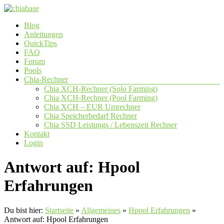
Zum
Inhalt
Menü
Blog
springen
chiabase
Anleitungen
QuickTips
CHIA
FAQ
Info-
Forum
und
Pools
Community
Chia-Rechner
Seite
Chia XCH-Rechner (Solo Farming)
Chia XCH-Rechner (Pool Farming)
Chia XCH – EUR Umrechner
Chia Speicherbedarf Rechner
Chia SSD Leistungs / Lebenszeit Rechner
Kontakt
Login
Antwort auf: Hpool
Erfahrungen
Du bist hier:
Startseite
»
Allgemeines
»
Hpool Erfahrungen
»
Antwort auf: Hpool Erfahrungen