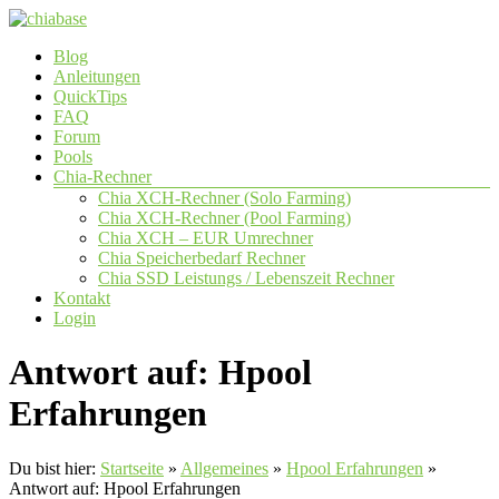
Zum
Inhalt
Menü
Blog
springen
chiabase
Anleitungen
QuickTips
CHIA
FAQ
Info-
Forum
und
Pools
Community
Chia-Rechner
Seite
Chia XCH-Rechner (Solo Farming)
Chia XCH-Rechner (Pool Farming)
Chia XCH – EUR Umrechner
Chia Speicherbedarf Rechner
Chia SSD Leistungs / Lebenszeit Rechner
Kontakt
Login
Antwort auf: Hpool
Erfahrungen
Du bist hier:
Startseite
»
Allgemeines
»
Hpool Erfahrungen
»
Antwort auf: Hpool Erfahrungen