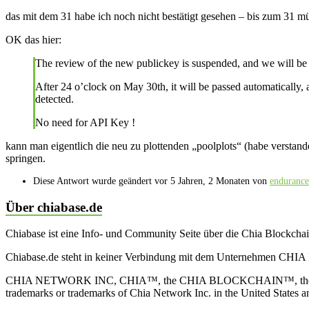
das mit dem 31 habe ich noch nicht bestätigt gesehen – bis zum 31 müs
OK das hier:
The review of the new publickey is suspended, and we will be
After 24 o’clock on May 30th, it will be passed automatically, a
detected.
No need for API Key !
kann man eigentlich die neu zu plottenden „poolplots“ (habe versta
springen.
Diese Antwort wurde geändert vor 5 Jahren, 2 Monaten von
endurance
Über chiabase.de
Chiabase ist eine Info- und Community Seite über die Chia Blockch
Chiabase.de steht in keiner Verbindung mit dem Unternehmen CHIA
CHIA NETWORK INC, CHIA™, the CHIA BLOCKCHAIN™, the CHIA PRO
trademarks or trademarks of Chia Network Inc. in the United States 