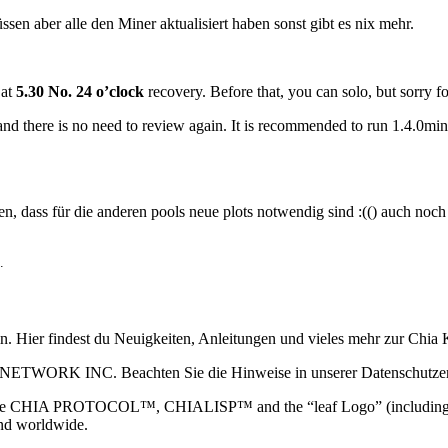
sen aber alle den Miner aktualisiert haben sonst gibt es nix mehr.
 at
5.30 No. 24 o’clock
recovery. Before that, you can solo, but sorry fo
nd there is no need to review again. It is recommended to run 1.4.0miner
nden, dass für die anderen pools neue plots notwendig sind :(() auc
.
ain. Hier findest du Neuigkeiten, Anleitungen und vieles mehr zur Ch
 NETWORK INC. Beachten Sie die Hinweise in unserer Datenschutzerk
TOCOL™, CHIALISP™ and the “leaf Logo” (including the leaf log
and worldwide.