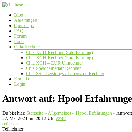
Zum
Inhalt
Menü
Blog
springen
chiabase
Anleitungen
QuickTips
CHIA
FAQ
Info-
Forum
und
Pools
Community
Chia-Rechner
Seite
Chia XCH-Rechner (Solo Farming)
Chia XCH-Rechner (Pool Farming)
Chia XCH – EUR Umrechner
Chia Speicherbedarf Rechner
Chia SSD Leistungs / Lebenszeit Rechner
Kontakt
Login
Antwort auf: Hpool Erfahrung
Du bist hier:
Startseite
»
Allgemeines
»
Hpool Erfahrungen
»
Antwort
27. Mai 2021 um 20:12 Uhr
#2788
endurance
Teilnehmer