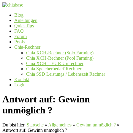
Zum
Inhalt
Menü
Blog
springen
chiabase
Anleitungen
QuickTips
CHIA
FAQ
Info-
Forum
und
Pools
Community
Chia-Rechner
Seite
Chia XCH-Rechner (Solo Farming)
Chia XCH-Rechner (Pool Farming)
Chia XCH – EUR Umrechner
Chia Speicherbedarf Rechner
Chia SSD Leistungs / Lebenszeit Rechner
Kontakt
Login
Antwort auf: Gewinn
unmöglich ?
Du bist hier:
Startseite
»
Allgemeines
»
Gewinn unmöglich ?
»
Antwort auf: Gewinn unmöglich ?