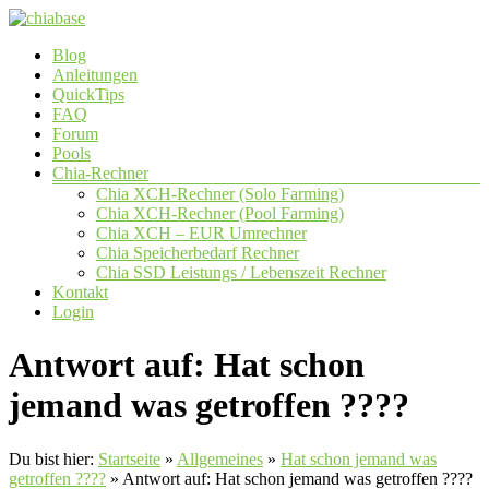
Zum
Inhalt
Menü
Blog
springen
chiabase
Anleitungen
QuickTips
CHIA
FAQ
Info-
Forum
und
Pools
Community
Chia-Rechner
Seite
Chia XCH-Rechner (Solo Farming)
Chia XCH-Rechner (Pool Farming)
Chia XCH – EUR Umrechner
Chia Speicherbedarf Rechner
Chia SSD Leistungs / Lebenszeit Rechner
Kontakt
Login
Antwort auf: Hat schon
jemand was getroffen ????
Du bist hier:
Startseite
»
Allgemeines
»
Hat schon jemand was
getroffen ????
»
Antwort auf: Hat schon jemand was getroffen ????