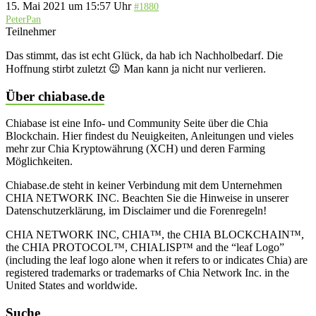
15. Mai 2021 um 15:57 Uhr
#1880
PeterPan
Teilnehmer
Das stimmt, das ist echt Glück, da hab ich Nachholbedarf. Die
Hoffnung stirbt zuletzt 😉 Man kann ja nicht nur verlieren.
Über chiabase.de
Chiabase ist eine Info- und Community Seite über die Chia
Blockchain. Hier findest du Neuigkeiten, Anleitungen und vieles
mehr zur Chia Kryptowährung (XCH) und deren Farming
Möglichkeiten.
Chiabase.de steht in keiner Verbindung mit dem Unternehmen
CHIA NETWORK INC. Beachten Sie die Hinweise in unserer
Datenschutzerklärung, im Disclaimer und die Forenregeln!
CHIA NETWORK INC, CHIA™, the CHIA BLOCKCHAIN™,
the CHIA PROTOCOL™, CHIALISP™ and the “leaf Logo”
(including the leaf logo alone when it refers to or indicates Chia) are
registered trademarks or trademarks of Chia Network Inc. in the
United States and worldwide.
Suche