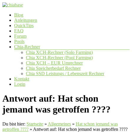
Zum
Inhalt
Menü
Blog
springen
chiabase
Anleitungen
QuickTips
CHIA
FAQ
Info-
Forum
und
Pools
Community
Chia-Rechner
Seite
Chia XCH-Rechner (Solo Farming)
Chia XCH-Rechner (Pool Farming)
Chia XCH – EUR Umrechner
Chia Speicherbedarf Rechner
Chia SSD Leistungs / Lebenszeit Rechner
Kontakt
Login
Antwort auf: Hat schon
jemand was getroffen ????
Du bist hier:
Startseite
»
Allgemeines
»
Hat schon jemand was
getroffen ????
»
Antwort auf: Hat schon jemand was getroffen ????