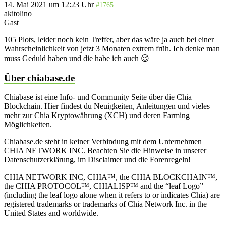
14. Mai 2021 um 12:23 Uhr
#1765
akitolino
Gast
105 Plots, leider noch kein Treffer, aber das wäre ja auch bei einer
Wahrscheinlichkeit von jetzt 3 Monaten extrem früh. Ich denke man
muss Geduld haben und die habe ich auch 😉
Über chiabase.de
Chiabase ist eine Info- und Community Seite über die Chia
Blockchain. Hier findest du Neuigkeiten, Anleitungen und vieles
mehr zur Chia Kryptowährung (XCH) und deren Farming
Möglichkeiten.
Chiabase.de steht in keiner Verbindung mit dem Unternehmen
CHIA NETWORK INC. Beachten Sie die Hinweise in unserer
Datenschutzerklärung, im Disclaimer und die Forenregeln!
CHIA NETWORK INC, CHIA™, the CHIA BLOCKCHAIN™,
the CHIA PROTOCOL™, CHIALISP™ and the “leaf Logo”
(including the leaf logo alone when it refers to or indicates Chia) are
registered trademarks or trademarks of Chia Network Inc. in the
United States and worldwide.