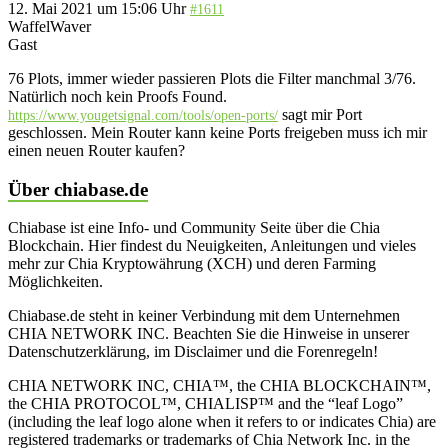
12. Mai 2021 um 15:06 Uhr
#1611
WaffelWaver
Gast
76 Plots, immer wieder passieren Plots die Filter manchmal 3/76.
Natürlich noch kein Proofs Found.
sagt mir Port
https://www.yougetsignal.com/tools/open-ports/
geschlossen. Mein Router kann keine Ports freigeben muss ich mir
einen neuen Router kaufen?
Über chiabase.de
Chiabase ist eine Info- und Community Seite über die Chia
Blockchain. Hier findest du Neuigkeiten, Anleitungen und vieles
mehr zur Chia Kryptowährung (XCH) und deren Farming
Möglichkeiten.
Chiabase.de steht in keiner Verbindung mit dem Unternehmen
CHIA NETWORK INC. Beachten Sie die Hinweise in unserer
Datenschutzerklärung, im Disclaimer und die Forenregeln!
CHIA NETWORK INC, CHIA™, the CHIA BLOCKCHAIN™,
the CHIA PROTOCOL™, CHIALISP™ and the “leaf Logo”
(including the leaf logo alone when it refers to or indicates Chia) are
registered trademarks or trademarks of Chia Network Inc. in the