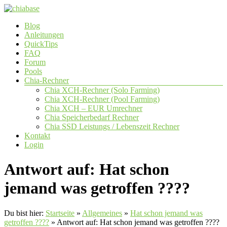
Zum
Inhalt
Menü
Blog
springen
chiabase
Anleitungen
QuickTips
CHIA
FAQ
Info-
Forum
und
Pools
Community
Chia-Rechner
Seite
Chia XCH-Rechner (Solo Farming)
Chia XCH-Rechner (Pool Farming)
Chia XCH – EUR Umrechner
Chia Speicherbedarf Rechner
Chia SSD Leistungs / Lebenszeit Rechner
Kontakt
Login
Antwort auf: Hat schon
jemand was getroffen ????
Du bist hier:
Startseite
»
Allgemeines
»
Hat schon jemand was
getroffen ????
»
Antwort auf: Hat schon jemand was getroffen ????