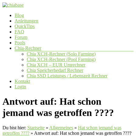
Zum
Inhalt
Menü
Blog
springen
chiabase
Anleitungen
QuickTips
CHIA
FAQ
Info-
Forum
und
Pools
Community
Chia-Rechner
Seite
Chia XCH-Rechner (Solo Farming)
Chia XCH-Rechner (Pool Farming)
Chia XCH – EUR Umrechner
Chia Speicherbedarf Rechner
Chia SSD Leistungs / Lebenszeit Rechner
Kontakt
Login
Antwort auf: Hat schon
jemand was getroffen ????
Du bist hier:
Startseite
»
Allgemeines
»
Hat schon jemand was
getroffen ????
»
Antwort auf: Hat schon jemand was getroffen ????