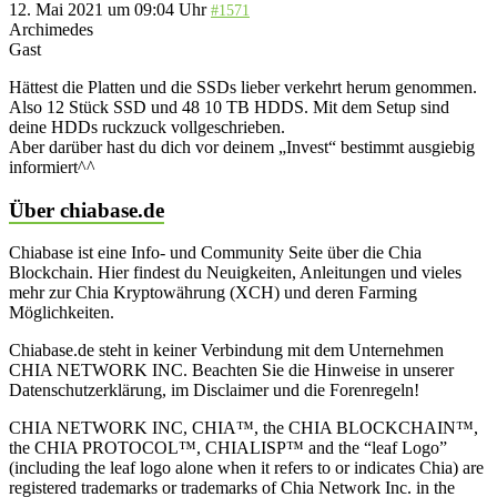
12. Mai 2021 um 09:04 Uhr
#1571
Archimedes
Gast
Hättest die Platten und die SSDs lieber verkehrt herum genommen.
Also 12 Stück SSD und 48 10 TB HDDS. Mit dem Setup sind
deine HDDs ruckzuck vollgeschrieben.
Aber darüber hast du dich vor deinem „Invest“ bestimmt ausgiebig
informiert^^
Über chiabase.de
Chiabase ist eine Info- und Community Seite über die Chia
Blockchain. Hier findest du Neuigkeiten, Anleitungen und vieles
mehr zur Chia Kryptowährung (XCH) und deren Farming
Möglichkeiten.
Chiabase.de steht in keiner Verbindung mit dem Unternehmen
CHIA NETWORK INC. Beachten Sie die Hinweise in unserer
Datenschutzerklärung, im Disclaimer und die Forenregeln!
CHIA NETWORK INC, CHIA™, the CHIA BLOCKCHAIN™,
the CHIA PROTOCOL™, CHIALISP™ and the “leaf Logo”
(including the leaf logo alone when it refers to or indicates Chia) are
registered trademarks or trademarks of Chia Network Inc. in the