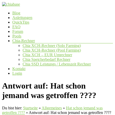
Zum
Inhalt
Menü
Blog
springen
chiabase
Anleitungen
QuickTips
CHIA
FAQ
Info-
Forum
und
Pools
Community
Chia-Rechner
Seite
Chia XCH-Rechner (Solo Farming)
Chia XCH-Rechner (Pool Farming)
Chia XCH – EUR Umrechner
Chia Speicherbedarf Rechner
Chia SSD Leistungs / Lebenszeit Rechner
Kontakt
Login
Antwort auf: Hat schon
jemand was getroffen ????
Du bist hier:
Startseite
»
Allgemeines
»
Hat schon jemand was
getroffen ????
»
Antwort auf: Hat schon jemand was getroffen ????