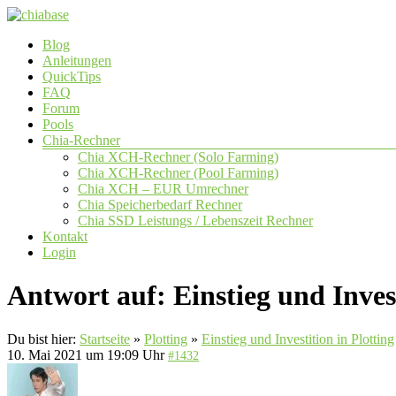
Zum
Inhalt
Menü
Blog
springen
chiabase
Anleitungen
QuickTips
CHIA
FAQ
Info-
Forum
und
Pools
Community
Chia-Rechner
Seite
Chia XCH-Rechner (Solo Farming)
Chia XCH-Rechner (Pool Farming)
Chia XCH – EUR Umrechner
Chia Speicherbedarf Rechner
Chia SSD Leistungs / Lebenszeit Rechner
Kontakt
Login
Antwort auf: Einstieg und Invest
Du bist hier:
Startseite
»
Plotting
»
Einstieg und Investition in Plotting
10. Mai 2021 um 19:09 Uhr
#1432