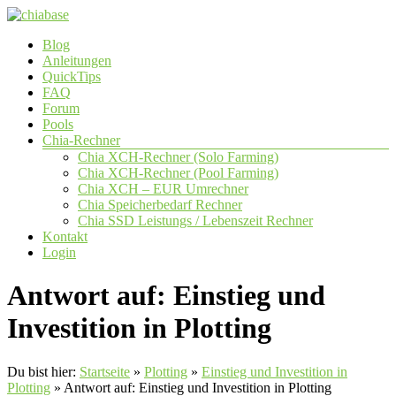
Zum
Inhalt
Menü
Blog
springen
chiabase
Anleitungen
QuickTips
CHIA
FAQ
Info-
Forum
und
Pools
Community
Chia-Rechner
Seite
Chia XCH-Rechner (Solo Farming)
Chia XCH-Rechner (Pool Farming)
Chia XCH – EUR Umrechner
Chia Speicherbedarf Rechner
Chia SSD Leistungs / Lebenszeit Rechner
Kontakt
Login
Antwort auf: Einstieg und
Investition in Plotting
Du bist hier:
Startseite
»
Plotting
»
Einstieg und Investition in
Plotting
»
Antwort auf: Einstieg und Investition in Plotting