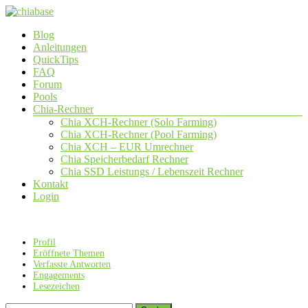
Zum
Inhalt
Menü
Blog
springen
chiabase
Anleitungen
QuickTips
CHIA
FAQ
Info-
Forum
und
Pools
Community
Chia-Rechner
Seite
Chia XCH-Rechner (Solo Farming)
Chia XCH-Rechner (Pool Farming)
Chia XCH – EUR Umrechner
Chia Speicherbedarf Rechner
Chia SSD Leistungs / Lebenszeit Rechner
Kontakt
Login
Profil
Eröffnete Themen
Verfasste Antworten
Engagements
Lesezeichen