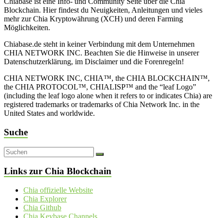
Chiabase ist eine Info- und Community Seite über die Chia
Blockchain. Hier findest du Neuigkeiten, Anleitungen und vieles
mehr zur Chia Kryptowährung (XCH) und deren Farming
Möglichkeiten.
Chiabase.de steht in keiner Verbindung mit dem Unternehmen
CHIA NETWORK INC. Beachten Sie die Hinweise in unserer
Datenschutzerklärung, im Disclaimer und die Forenregeln!
CHIA NETWORK INC, CHIA™, the CHIA BLOCKCHAIN™,
the CHIA PROTOCOL™, CHIALISP™ and the “leaf Logo”
(including the leaf logo alone when it refers to or indicates Chia) are
registered trademarks or trademarks of Chia Network Inc. in the
United States and worldwide.
Suche
Links zur Chia Blockchain
Chia offizielle Website
Chia Explorer
Chia Github
Chia Keybase Channels