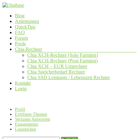
Zum
Inhalt
Menü
Blog
springen
chiabase
Anleitungen
QuickTips
CHIA
FAQ
Info-
Forum
und
Pools
Community
Chia-Rechner
Seite
Chia XCH-Rechner (Solo Farming)
Chia XCH-Rechner (Pool Farming)
Chia XCH – EUR Umrechner
Chia Speicherbedarf Rechner
Chia SSD Leistungs / Lebenszeit Rechner
Kontakt
Login
Profil
Eröffnete Themen
Verfasste Antworten
Engagements
Lesezeichen