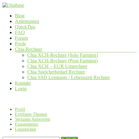
Zum
Inhalt
Menü
Blog
springen
chiabase
Anleitungen
QuickTips
CHIA
FAQ
Info-
Forum
und
Pools
Community
Chia-Rechner
Seite
Chia XCH-Rechner (Solo Farming)
Chia XCH-Rechner (Pool Farming)
Chia XCH – EUR Umrechner
Chia Speicherbedarf Rechner
Chia SSD Leistungs / Lebenszeit Rechner
Kontakt
Login
Profil
Eröffnete Themen
Verfasste Antworten
Engagements
Lesezeichen