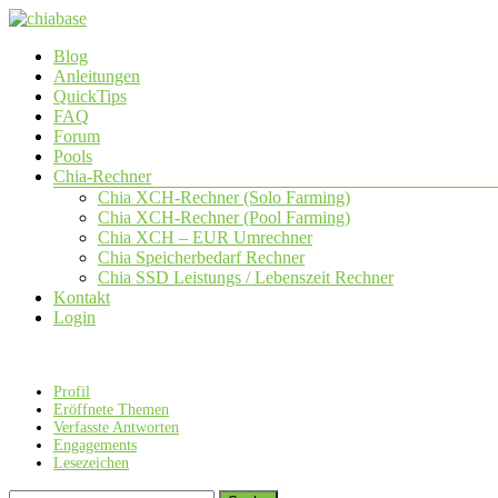
Zum
Inhalt
Menü
Blog
springen
chiabase
Anleitungen
QuickTips
CHIA
FAQ
Info-
Forum
und
Pools
Community
Chia-Rechner
Seite
Chia XCH-Rechner (Solo Farming)
Chia XCH-Rechner (Pool Farming)
Chia XCH – EUR Umrechner
Chia Speicherbedarf Rechner
Chia SSD Leistungs / Lebenszeit Rechner
Kontakt
Login
Profil
Eröffnete Themen
Verfasste Antworten
Engagements
Lesezeichen