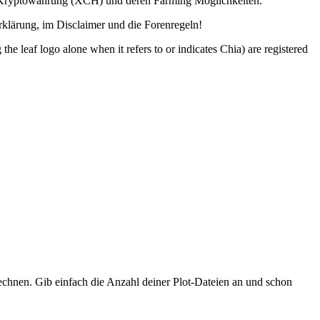
ia Kryptowährung (XCH) und deren Farming Möglichkeiten.
lärung, im Disclaimer und die Forenregeln!
o alone when it refers to or indicates Chia) are registered
hnen. Gib einfach die Anzahl deiner Plot-Dateien an und schon