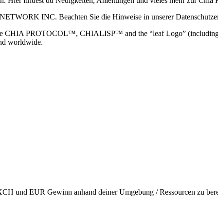
ain. Hier findest du Neuigkeiten, Anleitungen und vieles mehr zur Ch
 NETWORK INC. Beachten Sie die Hinweise in unserer Datenschutzerk
TOCOL™, CHIALISP™ and the “leaf Logo” (including the leaf log
and worldwide.
en XCH und EUR Gewinn anhand deiner Umgebung / Ressourcen zu berec