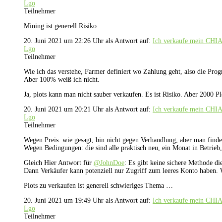
Lgo
Teilnehmer
Mining ist generell Risiko …
20. Juni 2021 um 22:26 Uhr
als Antwort auf:
Ich verkaufe mein CHI
Lgo
Teilnehmer
Wie ich das verstehe, Farmer definiert wo Zahlung geht, also die Prog
Aber 100% weiß ich nicht.
Ja, plots kann man nicht sauber verkaufen. Es ist Risiko. Aber 2000 Pl
20. Juni 2021 um 20:21 Uhr
als Antwort auf:
Ich verkaufe mein CHI
Lgo
Teilnehmer
Wegen Preis: wie gesagt, bin nicht gegen Verhandlung, aber man findet
Wegen Bedingungen: die sind alle praktisch neu, ein Monat in Betrieb,
Gleich Hier Antwort für
@JohnDoe
: Es gibt keine sichere Methode d
Dann Verkäufer kann potenziell nur Zugriff zum leeres Konto haben. W
Plots zu verkaufen ist generell schwieriges Thema …
20. Juni 2021 um 19:49 Uhr
als Antwort auf:
Ich verkaufe mein CHI
Lgo
Teilnehmer