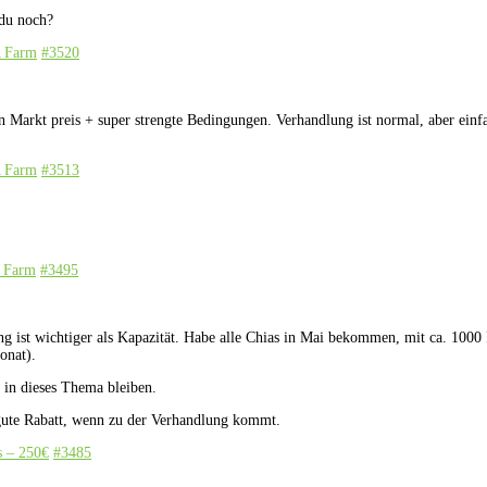
 du noch?
A Farm
#3520
von Markt preis + super strengte Bedingungen. Verhandlung ist normal, aber e
A Farm
#3513
A Farm
#3495
ing ist wichtiger als Kapazität. Habe alle Chias in Mai bekommen, mit ca. 1000
onat).
e in dieses Thema bleiben.
 gute Rabatt, wenn zu der Verhandlung kommt.
s – 250€
#3485