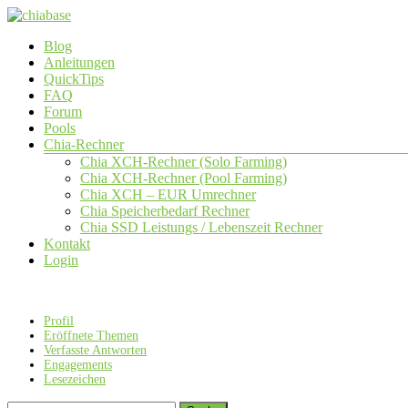
Zum
Inhalt
Menü
Blog
springen
chiabase
Anleitungen
QuickTips
CHIA
FAQ
Info-
Forum
und
Pools
Community
Chia-Rechner
Seite
Chia XCH-Rechner (Solo Farming)
Chia XCH-Rechner (Pool Farming)
Chia XCH – EUR Umrechner
Chia Speicherbedarf Rechner
Chia SSD Leistungs / Lebenszeit Rechner
Kontakt
Login
Profil
Eröffnete Themen
Verfasste Antworten
Engagements
Lesezeichen