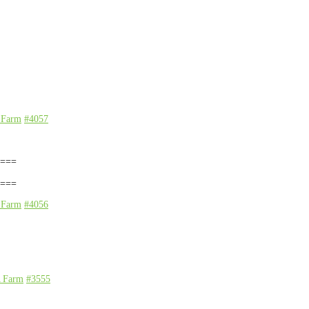
 Farm
#4057
===
===
 Farm
#4056
A Farm
#3555