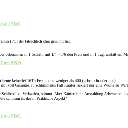
A Farm
#3541
ramm (PC) der tatsächlich chia gewinnt hat.
ots bekommen in 1 Schritt, mit 1/4 – 1/6 den Preis und in 1 Tag, anstatt ein Mo
A Farm
#3529
 heute keinerlei 16Tb Festplatten weniger als 400 (gebruacht oder neu).
 mit voll Garantie. In schlimmsten Fall Käufer riskiert nur eine Woche zu Wart
ie Schlüssel zu Verkaufen, stimmt. Aber Käufer kann Auszahlung Adresse bei eig
ie schlimm ist das in Praktische Aspekt?
A Farm
#3521