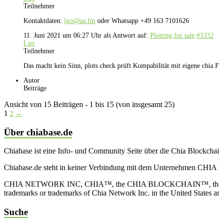
Teilnehmer
Kontaktdaten:
lgo@ua.fm
oder Whatsapp +49 163 7101626
11. Juni 2021 um 06:27 Uhr
als Antwort auf:
Plotting for sale
#3332
Lgo
Teilnehmer
Das macht kein Sinn, plots check prüft Kompabilität mit eigene chia 
Autor
Beiträge
Ansicht von 15 Beiträgen - 1 bis 15 (von insgesamt 25)
1
2
→
Über chiabase.de
Chiabase ist eine Info- und Community Seite über die Chia Blockch
Chiabase.de steht in keiner Verbindung mit dem Unternehmen CHIA
CHIA NETWORK INC, CHIA™, the CHIA BLOCKCHAIN™, the CHIA PRO
trademarks or trademarks of Chia Network Inc. in the United States 
Suche