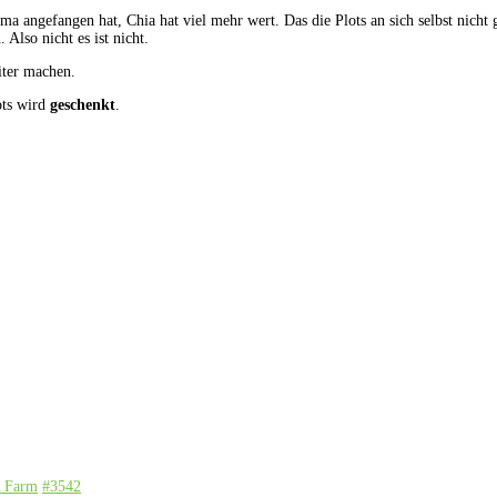
a angefangen hat, Chia hat viel mehr wert. Das die Plots an sich selbst nicht 
Also nicht es ist nicht.
iter machen.
ots wird
geschenkt
.
A Farm
#3542