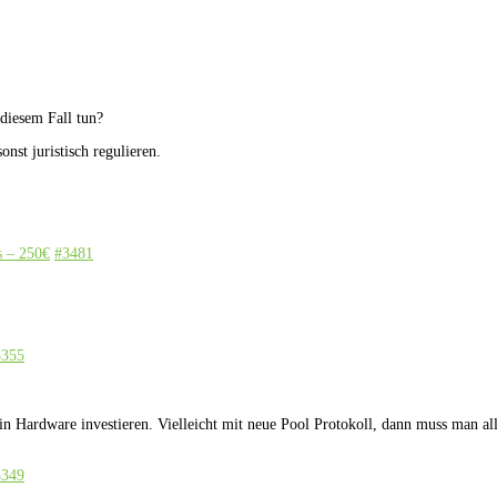
diesem Fall tun?
nst juristisch regulieren.
s – 250€
#3481
3355
 Hardware investieren. Vielleicht mit neue Pool Protokoll, dann muss man all
3349