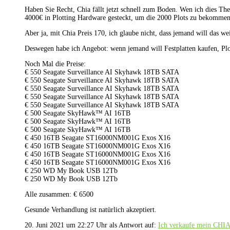
Haben Sie Recht, Chia fällt jetzt schnell zum Boden. Wen ich dies Them
4000€ in Plotting Hardware gesteckt, um die 2000 Plots zu bekommen. 
Aber ja, mit Chia Preis 170, ich glaube nicht, dass jemand will das we
Deswegen habe ich Angebot: wenn jemand will Festplatten kaufen, Pl
Noch Mal die Preise:
€ 550 Seagate Surveillance AI Skyhawk 18TB SATA
€ 550 Seagate Surveillance AI Skyhawk 18TB SATA
€ 550 Seagate Surveillance AI Skyhawk 18TB SATA
€ 550 Seagate Surveillance AI Skyhawk 18TB SATA
€ 550 Seagate Surveillance AI Skyhawk 18TB SATA
€ 500 Seagate SkyHawk™ AI 16TB
€ 500 Seagate SkyHawk™ AI 16TB
€ 500 Seagate SkyHawk™ AI 16TB
€ 450 16TB Seagate ST16000NM001G Exos X16
€ 450 16TB Seagate ST16000NM001G Exos X16
€ 450 16TB Seagate ST16000NM001G Exos X16
€ 450 16TB Seagate ST16000NM001G Exos X16
€ 250 WD My Book USB 12Tb
€ 250 WD My Book USB 12Tb
Alle zusammen: € 6500
Gesunde Verhandlung ist natürlich akzeptiert.
20. Juni 2021 um 22:27 Uhr
als Antwort auf:
Ich verkaufe mein CHI