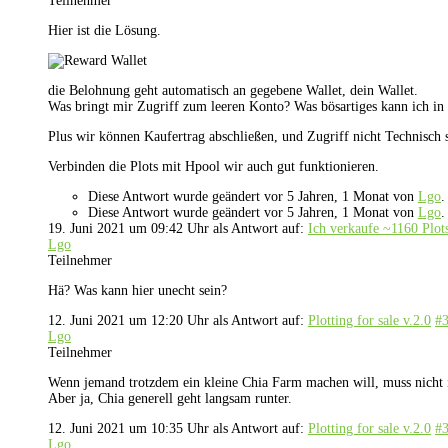
Teilnehmer
Hier ist die Lösung.
die Belohnung geht automatisch an gegebene Wallet, dein Wallet.
Was bringt mir Zugriff zum leeren Konto? Was bösartiges kann ich in 
Plus wir können Kaufertrag abschließen, und Zugriff nicht Technisch so
Verbinden die Plots mit Hpool wir auch gut funktionieren.
Diese Antwort wurde geändert vor 5 Jahren, 1 Monat von
Lgo
.
Diese Antwort wurde geändert vor 5 Jahren, 1 Monat von
Lgo
.
19. Juni 2021 um 09:42 Uhr
als Antwort auf:
Ich verkaufe ~1160 Plot
Lgo
Teilnehmer
Hä? Was kann hier unecht sein?
12. Juni 2021 um 12:20 Uhr
als Antwort auf:
Plotting for sale v.2.0
#
Lgo
Teilnehmer
Wenn jemand trotzdem ein kleine Chia Farm machen will, muss nicht in
Aber ja, Chia generell geht langsam runter.
12. Juni 2021 um 10:35 Uhr
als Antwort auf:
Plotting for sale v.2.0
#
Lgo