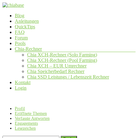
Zum
Inhalt
Menü
Blog
springen
chiabase
Anleitungen
QuickTips
CHIA
FAQ
Info-
Forum
und
Pools
Community
Chia-Rechner
Seite
Chia XCH-Rechner (Solo Farming)
Chia XCH-Rechner (Pool Farming)
Chia XCH – EUR Umrechner
Chia Speicherbedarf Rechner
Chia SSD Leistungs / Lebenszeit Rechner
Kontakt
Login
Profil
Eröffnete Themen
Verfasste Antworten
Engagements
Lesezeichen