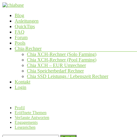
Zum
Inhalt
Menü
Blog
springen
chiabase
Anleitungen
QuickTips
CHIA
FAQ
Info-
Forum
und
Pools
Community
Chia-Rechner
Seite
Chia XCH-Rechner (Solo Farming)
Chia XCH-Rechner (Pool Farming)
Chia XCH – EUR Umrechner
Chia Speicherbedarf Rechner
Chia SSD Leistungs / Lebenszeit Rechner
Kontakt
Login
Profil
Eröffnete Themen
Verfasste Antworten
Engagements
Lesezeichen