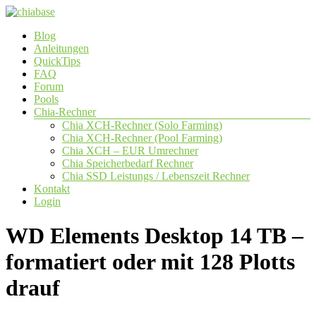
Zum
Inhalt
Menü
Blog
springen
chiabase
Anleitungen
QuickTips
CHIA
FAQ
Info-
Forum
und
Pools
Community
Chia-Rechner
Seite
Chia XCH-Rechner (Solo Farming)
Chia XCH-Rechner (Pool Farming)
Chia XCH – EUR Umrechner
Chia Speicherbedarf Rechner
Chia SSD Leistungs / Lebenszeit Rechner
Kontakt
Login
WD Elements Desktop 14 TB –
formatiert oder mit 128 Plotts
drauf