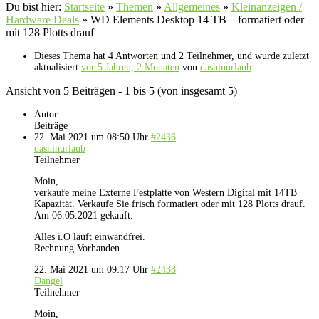
Du bist hier:
Startseite
»
Themen
»
Allgemeines
»
Kleinanzeigen /
Hardware Deals
»
WD Elements Desktop 14 TB – formatiert oder
mit 128 Plotts drauf
Dieses Thema hat 4 Antworten und 2 Teilnehmer, und wurde zuletzt
aktualisiert
vor 5 Jahren, 2 Monaten
von
dashinurlaub
.
Ansicht von 5 Beiträgen - 1 bis 5 (von insgesamt 5)
Autor
Beiträge
22. Mai 2021 um 08:50 Uhr
#2436
dashinurlaub
Teilnehmer
Moin,
verkaufe meine Externe Festplatte von Western Digital mit 14TB
Kapazität. Verkaufe Sie frisch formatiert oder mit 128 Plotts drauf.
Am 06.05.2021 gekauft.
Alles i.O läuft einwandfrei.
Rechnung Vorhanden
22. Mai 2021 um 09:17 Uhr
#2438
Dangel
Teilnehmer
Moin,