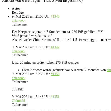
Ansicht von 6 Beiträgen - 1 bis 6 (von insgesamt 6)
Autor
Beiträge
9. Mai 2021 um 21:05 Uhr
#1346
chianoob
Teilnehmer
Der Netspace ist jetzt in 7 Stunden um ca. 260 PiB gefallen !?!??
Weiß jemand was da los ist ?
Also entweder China stromausfall … die 1.1.5. ist verbuggt … oder wir
9. Mai 2021 um 21:23 Uhr
#1347
chianoob
Teilnehmer
jetzt, 20 minuten später, schon 275 PiB weniger
Diese Antwort wurde geändert vor 5 Jahren, 2 Monaten von
ch
9. Mai 2021 um 21:39 Uhr
#1350
chianoob
Teilnehmer
285 PiB
9. Mai 2021 um 21:48 Uhr
#1351
Oldmichl
Teilnehmer