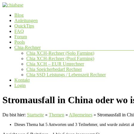
Zum
Inhalt
Menü
Blog
springen
chiabase
Anleitungen
QuickTips
CHIA
FAQ
Info-
Forum
und
Pools
Community
Chia-Rechner
Seite
Chia XCH-Rechner (Solo Farming)
Chia XCH-Rechner (Pool Farming)
Chia XCH – EUR Umrechner
Chia Speicherbedarf Rechner
Chia SSD Leistungs / Lebenszeit Rechner
Kontakt
Login
Stromausfall in China oder wo i
Du bist hier:
Startseite
»
Themen
»
Allgemeines
»
Stromausfall in Chi
Dieses Thema hat 5 Antworten und 3 Teilnehmer, und wurde zuletzt ak