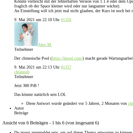
Könnte vielleicht mit der fehlerhaften Version von 1.1.4 oder dem Up
fraglich ob der Space kleiner wird oder nur langsamer wächst).
An Einstellung will ich jetzt mal nicht glauben, der Kurs ist noch bei
9. Mai 2021 um 22:10 Uhr
#1356
Alex M.
Teilnehmer
Der chinesische Pool (
https://hpool.com/
) macht gerade Wartungsarbeite
9. Mai 2021 um 22:13 Uhr
#1357
chianoob
Teilnehmer
Jetzt 300 PiB !
Das könnte natürlich sein LOL
Diese Antwort wurde geändert vor 5 Jahren, 2 Monaten von
ch
Autor
Beiträge
Ansicht von 6 Beiträgen - 1 bis 6 (von insgesamt 6)
Du musst angemeldet sein, um auf dieses Thema antworten zu können