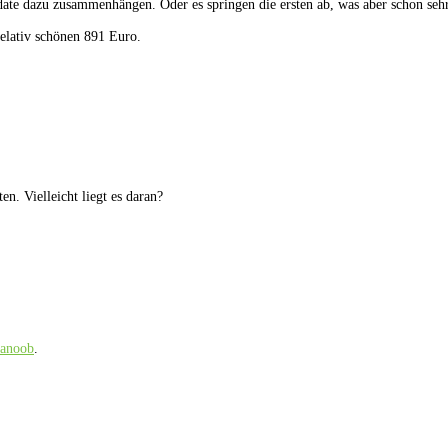
date dazu zusammenhängen. Oder es springen die ersten ab, was aber schon sehr
 relativ schönen 891 Euro.
n. Vielleicht liegt es daran?
ianoob
.
.