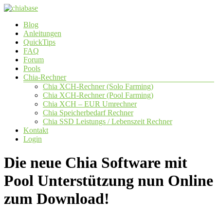
Zum
Inhalt
Menü
Blog
springen
chiabase
Anleitungen
QuickTips
CHIA
FAQ
Info-
Forum
und
Pools
Community
Chia-Rechner
Seite
Chia XCH-Rechner (Solo Farming)
Chia XCH-Rechner (Pool Farming)
Chia XCH – EUR Umrechner
Chia Speicherbedarf Rechner
Chia SSD Leistungs / Lebenszeit Rechner
Kontakt
Login
Die neue Chia Software mit
Pool Unterstützung nun Online
zum Download!