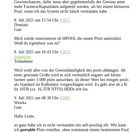
Gewinnchancen, dafür muss aber gegebenenfalls der Gewinn unter
mehr Farmern/Kapazitäten aufgeteilt werden, als bei einem kleineren
Pool, wenn ich das System nicht falsch verstanden habe.
8. Juli 2021 um 15:54 Uhr
#3832
Dominic
Gast
Mich würde interessieren ob HPOOL die neuen Plots unterstützt.
Weiß da irgendwer was zu?
8. Juli 2021 um 16:43 Uhr
#3833
gigaminer
Teilnehmer
Wird wohl alles von der Gewinnhäufigkeit des pools abhängen. Ab
einer gewissen Größe wird es sich vermutlich negativ auf kleine
farmer unter 1.000 plots auswirken, da dieser Wert bei einigen pools
als Standard im Kalkulator vorgeschlagen wird. Es geht also ab z.B.
6x 18TB (ca. 16,3TB NTFS) HDDs erst los.
9. Juli 2021 um 08:39 Uhr
#3886
Wawka
Gast
Hallo Leute,
so ganz habe ich es nicht verstanden mit self-pooling nft. Wie kann
ich
portable
Plots erstellen, ohne ersteinmal einem bestimmten Pool