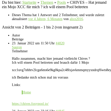
Du bist hier:
Startseite
»
Themen
»
Pools
»
CHIVES – Hat jemand
ein Mojo XCC für mich ? ich will einem Pool beitreten
Dieses Thema hat 1 Antwort und 2 Teilnehmer, und wurde zuletzt
aktualisiert
vor 4 Jahren, 6 Monaten
von
alice2016
.
Ansicht von 2 Beiträgen - 1 bis 2 (von insgesamt 2)
Autor
Beiträge
23. Januar 2022 um 11:50 Uhr
#4820
Sauron
Teilnehmer
Hallo zusammen, macht hier jemand vielleicht Chives ?
Ich will einem Pool beitreten und brauch dafür 1 Mojo
xcc1uvg7nhhtv2lcgu6ms6e9kg0kpa2c48lxjavkmmqmyyxndrqf6wts8ey
ich Bedanke mich schon mal im vorraus
Links:
Home
https://chives.foxypool.io/