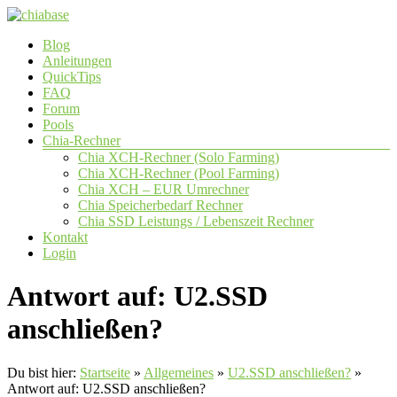
Zum
Inhalt
Menü
Blog
springen
chiabase
Anleitungen
QuickTips
CHIA
FAQ
Info-
Forum
und
Pools
Community
Chia-Rechner
Seite
Chia XCH-Rechner (Solo Farming)
Chia XCH-Rechner (Pool Farming)
Chia XCH – EUR Umrechner
Chia Speicherbedarf Rechner
Chia SSD Leistungs / Lebenszeit Rechner
Kontakt
Login
Antwort auf: U2.SSD
anschließen?
Du bist hier:
Startseite
»
Allgemeines
»
U2.SSD anschließen?
»
Antwort auf: U2.SSD anschließen?