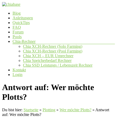
Zum
Inhalt
Menü
Blog
springen
chiabase
Anleitungen
QuickTips
CHIA
FAQ
Info-
Forum
und
Pools
Community
Chia-Rechner
Seite
Chia XCH-Rechner (Solo Farming)
Chia XCH-Rechner (Pool Farming)
Chia XCH – EUR Umrechner
Chia Speicherbedarf Rechner
Chia SSD Leistungs / Lebenszeit Rechner
Kontakt
Login
Antwort auf: Wer möchte
Plotts?
Du bist hier:
Startseite
»
Plotting
»
Wer möchte Plotts?
»
Antwort
auf: Wer möchte Plotts?