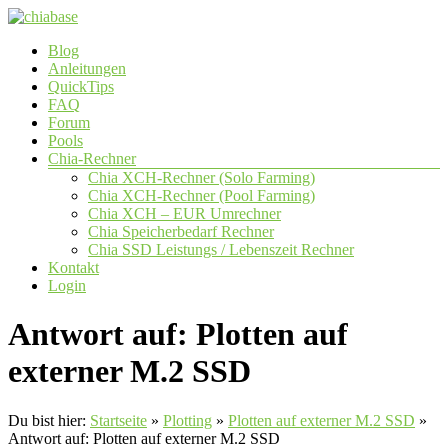
Zum
Inhalt
Menü
Blog
springen
chiabase
Anleitungen
QuickTips
CHIA
FAQ
Info-
Forum
und
Pools
Community
Chia-Rechner
Seite
Chia XCH-Rechner (Solo Farming)
Chia XCH-Rechner (Pool Farming)
Chia XCH – EUR Umrechner
Chia Speicherbedarf Rechner
Chia SSD Leistungs / Lebenszeit Rechner
Kontakt
Login
Antwort auf: Plotten auf
externer M.2 SSD
Du bist hier:
Startseite
»
Plotting
»
Plotten auf externer M.2 SSD
»
Antwort auf: Plotten auf externer M.2 SSD