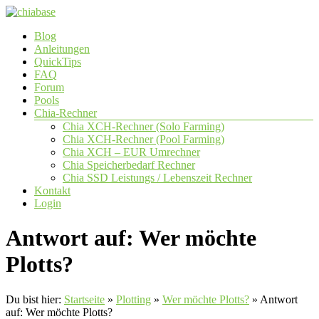
Zum
Inhalt
Menü
Blog
springen
chiabase
Anleitungen
QuickTips
CHIA
FAQ
Info-
Forum
und
Pools
Community
Chia-Rechner
Seite
Chia XCH-Rechner (Solo Farming)
Chia XCH-Rechner (Pool Farming)
Chia XCH – EUR Umrechner
Chia Speicherbedarf Rechner
Chia SSD Leistungs / Lebenszeit Rechner
Kontakt
Login
Antwort auf: Wer möchte
Plotts?
Du bist hier:
Startseite
»
Plotting
»
Wer möchte Plotts?
»
Antwort
auf: Wer möchte Plotts?