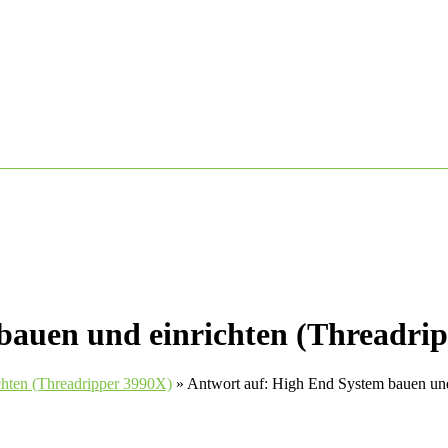
bauen und einrichten (Threadri
chten (Threadripper 3990X)
»
Antwort auf: High End System bauen und