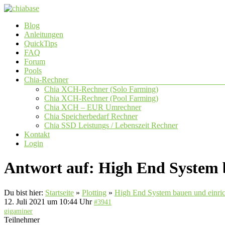
Zum
Inhalt
Menü
Blog
springen
chiabase
Anleitungen
QuickTips
CHIA
FAQ
Info-
Forum
und
Pools
Community
Chia-Rechner
Seite
Chia XCH-Rechner (Solo Farming)
Chia XCH-Rechner (Pool Farming)
Chia XCH – EUR Umrechner
Chia Speicherbedarf Rechner
Chia SSD Leistungs / Lebenszeit Rechner
Kontakt
Login
Antwort auf: High End System 
Du bist hier:
Startseite
»
Plotting
»
High End System bauen und einri
12. Juli 2021 um 10:44 Uhr
#3941
gigaminer
Teilnehmer