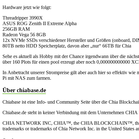
Hardware jetzt wie folgt:
Threadripper 3990X
ASUS ROG Zenith II Extreme Alpha
256GB RAM
Radeon Vega 56 8GB
12x NVMe SSDs verschiedener Hersteller und Größen (onboard, DIM
80TB netto HDD Speicherplatz, davon aber „nur“ 66TB für Chia
Sehe es aktuell als Hobby mit der Chance irgendwann über die nächst
über 160 Plots für einen pool erzeugt aber noch 0,000000000000 XC
In Anbetracht unserer Strompreise gilt aber auch hier so effektiv wi
Pi mit NAS zum farmen.
Über chiabase.de
Chiabase ist eine Info- und Community Seite über die Chia Blockch
Chiabase.de steht in keiner Verbindung mit dem Unternehmen CHIA
CHIA NETWORK INC, CHIA™, the CHIA BLOCKCHAIN™, the CHIA PRO
trademarks or trademarks of Chia Network Inc. in the United States 