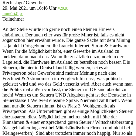
Rechtslage/ Gewerbe
29. Mai 2021 um 16:46 Uhr
#2928
imm0rt4lpx
Teilnehmer
An der Stelle würde ich gerne noch einen kleinen Hinweis
einbringen. Der auch eher was für große Miner ist, falls es nicht
sogar schon hier erwähnt wurde. Die ganze Sache mit dem Mining
ist ja nicht Ortsgebunden. Ihr braucht Internet, Strom & Hardware.
Wenn Ihr die Möglichkeit habt, euer Gewerbe im Ausland zu
melden, dann macht das. Wenn Ihr zusätzlich dazu, noch in der
Lage seid, die Hardware im Ausland zu betreiben noch besser. Die
Steuern, die hier in Deutschland fällig werden, sei es als
Privatperson oder Gewerbe sind meiner Meinung nach eine
Frechheit & Astronomisch im Vergleich für dass, was politisch
geleistet wird und wo das Geld versenkt wird. Aber auch wenn man
die Politik mal außen vor lässt, die Steuern in DE sind absolut zu
hoch! Wenn es um Steuern UND Abgaben geht ist der Deutsche in
Steuerklasse 1 Weltweit einsame Spitze. Niemand zahlt mehr. Wenn
man nur die Steuern nimmt, ist es Platz 3. Wohlgemerkt als
Privatperson. Als Unternehmen gibt es einige Möglichkeiten Steuern
einzusparen, diese Möglichkeiten mehren sich, mit höhe der
Einnahmen & einer entsprechend guten Steuer / Wirtschaftsberatung
(das geht allerdings erst bei Mittelständischen Firmen und nicht bei
Kleingewerben). Sind aber trotzdem immer noch happig. Nur so als