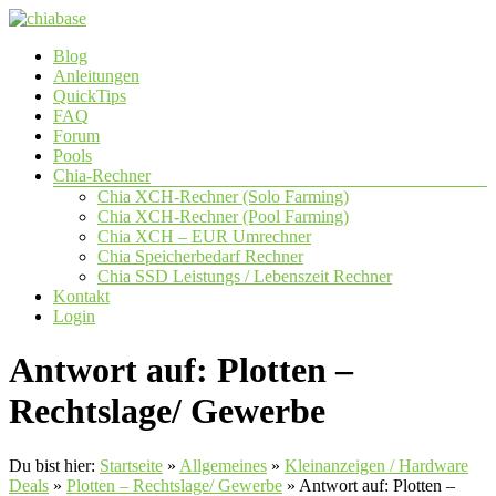
Zum
Inhalt
Menü
Blog
springen
chiabase
Anleitungen
QuickTips
CHIA
FAQ
Info-
Forum
und
Pools
Community
Chia-Rechner
Seite
Chia XCH-Rechner (Solo Farming)
Chia XCH-Rechner (Pool Farming)
Chia XCH – EUR Umrechner
Chia Speicherbedarf Rechner
Chia SSD Leistungs / Lebenszeit Rechner
Kontakt
Login
Antwort auf: Plotten –
Rechtslage/ Gewerbe
Du bist hier:
Startseite
»
Allgemeines
»
Kleinanzeigen / Hardware
Deals
»
Plotten – Rechtslage/ Gewerbe
»
Antwort auf: Plotten –