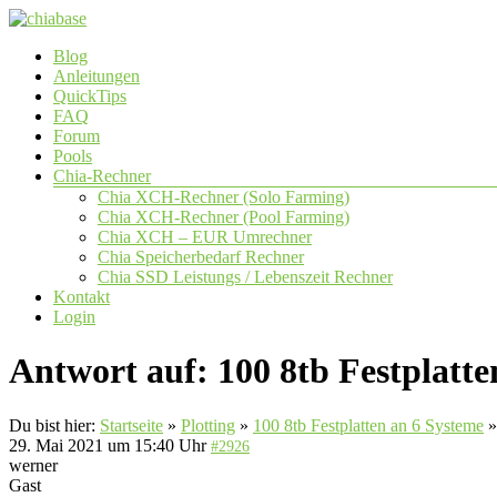
Zum
Inhalt
Menü
Blog
springen
chiabase
Anleitungen
QuickTips
CHIA
FAQ
Info-
Forum
und
Pools
Community
Chia-Rechner
Seite
Chia XCH-Rechner (Solo Farming)
Chia XCH-Rechner (Pool Farming)
Chia XCH – EUR Umrechner
Chia Speicherbedarf Rechner
Chia SSD Leistungs / Lebenszeit Rechner
Kontakt
Login
Antwort auf: 100 8tb Festplatte
Du bist hier:
Startseite
»
Plotting
»
100 8tb Festplatten an 6 Systeme
29. Mai 2021 um 15:40 Uhr
#2926
werner
Gast