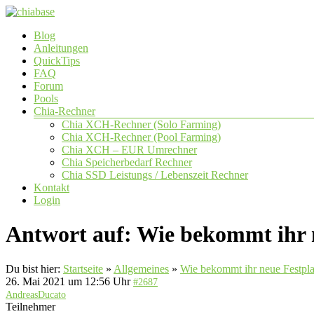
Zum
Inhalt
Menü
Blog
springen
chiabase
Anleitungen
QuickTips
CHIA
FAQ
Info-
Forum
und
Pools
Community
Chia-Rechner
Seite
Chia XCH-Rechner (Solo Farming)
Chia XCH-Rechner (Pool Farming)
Chia XCH – EUR Umrechner
Chia Speicherbedarf Rechner
Chia SSD Leistungs / Lebenszeit Rechner
Kontakt
Login
Antwort auf: Wie bekommt ihr n
Du bist hier:
Startseite
»
Allgemeines
»
Wie bekommt ihr neue Festplat
26. Mai 2021 um 12:56 Uhr
#2687
AndreasDucato
Teilnehmer