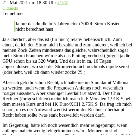
21. Mai 2021 um 18:30 Uhr
#2392
Oldmichl
Teilnehmer
Ja nur das du die in 5 Jahren cirka 3000€ Strom Kosten
nicht berechnet hast
Ja sicherlich, aber das ist (für mich) relativ nebensächlich. Zum
einen, da ich den Strom nicht bezahle und zum anderen, weil ich bei
meinen Zock-Zeiten mindestens das gleiche, wahrscheinlich sogar
mehr Strom brauchen würde als das Plotting verheizt (gurgelt ja die
GPU schon bis zu 320 Watt). Und das ist in ca. 16 Tagen
abgeschlossen, wo sich der Stromverbrauch nochmals rapide senkt
(oder hebt, weil ich dann wieder zocke 😉 )
Aber ich geb dir schon Recht, ich hatte nie im Sinn damit Millionär
zu werden, auch wenn die Prognosen Anfangs noch wesentlich
rosiger aussahen. Aber ständiger Leerlauf ist ätzend. Der Chia
Rechner (fortgeschritten) meint ich mach in 6 Monaten 1,91K $ bei
dem miesen Kurs und bei 1K Euro/XCH 2,75K $. Da frag ich mich
schon, ob es der Aufwand wert ist
wenn
der Rechner überhaupt
Recht haben sollte (was stark bezweifelt werden darf).
Im Gegenzug, hätte ich noch wesentlich mehr reingepumpt, wenn
anfangs mal ein wenig reingekommen wäre. Momentan sind