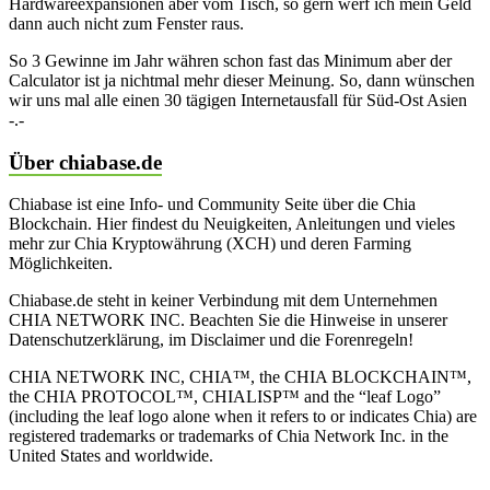
Hardwareexpansionen aber vom Tisch, so gern werf ich mein Geld
dann auch nicht zum Fenster raus.
So 3 Gewinne im Jahr währen schon fast das Minimum aber der
Calculator ist ja nichtmal mehr dieser Meinung. So, dann wünschen
wir uns mal alle einen 30 tägigen Internetausfall für Süd-Ost Asien
-.-
Über chiabase.de
Chiabase ist eine Info- und Community Seite über die Chia
Blockchain. Hier findest du Neuigkeiten, Anleitungen und vieles
mehr zur Chia Kryptowährung (XCH) und deren Farming
Möglichkeiten.
Chiabase.de steht in keiner Verbindung mit dem Unternehmen
CHIA NETWORK INC. Beachten Sie die Hinweise in unserer
Datenschutzerklärung, im Disclaimer und die Forenregeln!
CHIA NETWORK INC, CHIA™, the CHIA BLOCKCHAIN™,
the CHIA PROTOCOL™, CHIALISP™ and the “leaf Logo”
(including the leaf logo alone when it refers to or indicates Chia) are
registered trademarks or trademarks of Chia Network Inc. in the
United States and worldwide.