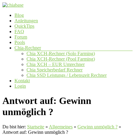
Zum
Inhalt
Menü
Blog
springen
chiabase
Anleitungen
QuickTips
CHIA
FAQ
Info-
Forum
und
Pools
Community
Chia-Rechner
Seite
Chia XCH-Rechner (Solo Farming)
Chia XCH-Rechner (Pool Farming)
Chia XCH – EUR Umrechner
Chia Speicherbedarf Rechner
Chia SSD Leistungs / Lebenszeit Rechner
Kontakt
Login
Antwort auf: Gewinn
unmöglich ?
Du bist hier:
Startseite
»
Allgemeines
»
Gewinn unmöglich ?
»
Antwort auf: Gewinn unmöglich ?