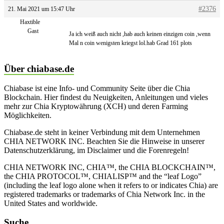
#2376
21. Mai 2021 um 15:47 Uhr
Haxtible
Gast
Ja ich weiß auch nicht ,hab auch keinen einzigen coin ,wenn
Mal n coin wenigsten kriegst lol.hab Grad 161 plots
Über chiabase.de
Chiabase ist eine Info- und Community Seite über die Chia
Blockchain. Hier findest du Neuigkeiten, Anleitungen und vieles
mehr zur Chia Kryptowährung (XCH) und deren Farming
Möglichkeiten.
Chiabase.de steht in keiner Verbindung mit dem Unternehmen
CHIA NETWORK INC. Beachten Sie die Hinweise in unserer
Datenschutzerklärung, im Disclaimer und die Forenregeln!
CHIA NETWORK INC, CHIA™, the CHIA BLOCKCHAIN™,
the CHIA PROTOCOL™, CHIALISP™ and the “leaf Logo”
(including the leaf logo alone when it refers to or indicates Chia) are
registered trademarks or trademarks of Chia Network Inc. in the
United States and worldwide.
Suche